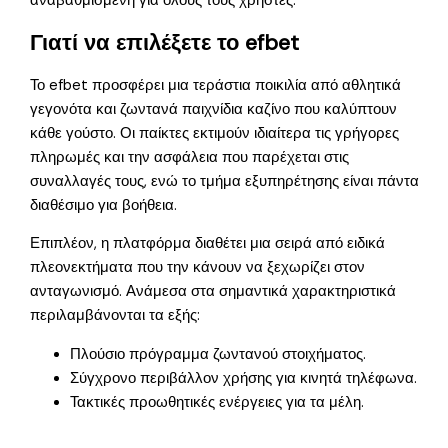
αναβαθμισμένη για όλους τους χρήστες.
Γιατί να επιλέξετε το efbet
Το efbet προσφέρει μια τεράστια ποικιλία από αθλητικά
γεγονότα και ζωντανά παιχνίδια καζίνο που καλύπτουν
κάθε γούστο. Οι παίκτες εκτιμούν ιδιαίτερα τις γρήγορες
πληρωμές και την ασφάλεια που παρέχεται στις
συναλλαγές τους, ενώ το τμήμα εξυπηρέτησης είναι πάντα
διαθέσιμο για βοήθεια.
Επιπλέον, η πλατφόρμα διαθέτει μια σειρά από ειδικά
πλεονεκτήματα που την κάνουν να ξεχωρίζει στον
ανταγωνισμό. Ανάμεσα στα σημαντικά χαρακτηριστικά
περιλαμβάνονται τα εξής:
Πλούσιο πρόγραμμα ζωντανού στοιχήματος.
Σύγχρονο περιβάλλον χρήσης για κινητά τηλέφωνα.
Τακτικές προωθητικές ενέργειες για τα μέλη.