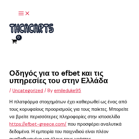
Main
Skip
Menu
to
content
Οδηγός για το efbet και τις
υπηρεσίες του στην Ελλάδα
/
Uncategorized
/ By
emileduke95
Η πλατφόρμα στοιχημάτων έχει καθιερωθεί ως ένας από
τους κορυφαίους προορισμούς για τους παίκτες. Μπορείτε
να βρείτε περισσότερες πληροφορίες στην ιστοσελίδα
https://efbet-greece.com/
που προσφέρει αναλυτικά
δεδομένα. Η εμπειρία του παιχνιδιού είναι πλέον