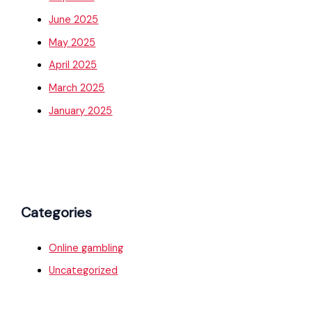
June 2025
May 2025
April 2025
March 2025
January 2025
Categories
Online gambling
Uncategorized