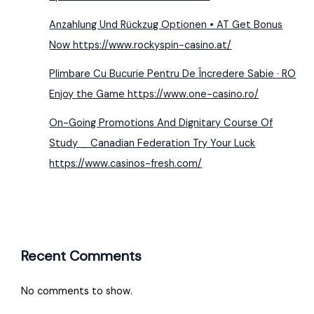
Anzahlung Und Rückzug Optionen • AT Get Bonus
Now https://www.rockyspin-casino.at/
Plimbare Cu Bucurie Pentru De Încredere Sabie · RO
Enjoy the Game https://www.one-casino.ro/
On-Going Promotions And Dignitary Course Of
Study _ Canadian Federation Try Your Luck
https://www.casinos-fresh.com/
Recent Comments
No comments to show.