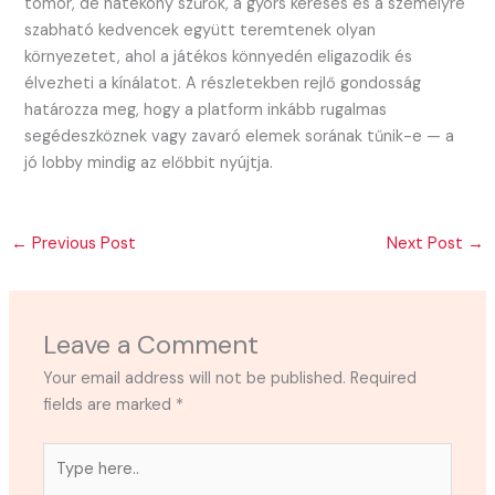
tömör, de hatékony szűrők, a gyors keresés és a személyre
szabható kedvencek együtt teremtenek olyan
környezetet, ahol a játékos könnyedén eligazodik és
élvezheti a kínálatot. A részletekben rejlő gondosság
határozza meg, hogy a platform inkább rugalmas
segédeszköznek vagy zavaró elemek sorának tűnik-e — a
jó lobby mindig az előbbit nyújtja.
←
Previous Post
Next Post
→
Leave a Comment
Your email address will not be published.
Required
fields are marked
*
Type
here..