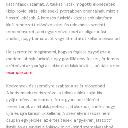
kattintások számát. A találati listák mögötti előnézetek
(kép, rövid leírás, jelölések) gyorsabban orientálnak, mint a
hosszú leírások. A keresés funkciók között sok platform
kínál rendezett előnézeteket és relevancia szerinti
eredményeket, ami egyszerűvé teszi az eligazodást
anélkül, hogy bemutatót vagy útmutatót kellene olvasnod.
Ha szeretnéd megismerni, hogyan foglalja egységbe a
modern lobbyk funkcióit egy gördülékeny felület, érdemes
szétnézni az iparági áttekintő oldalak között, például ezen:
example.com
.
Kedvencek és személyre szabás: a saját előszobád
A kedvencek rendszerével a felhasználók saját kis
gyűjteményt hozhatnak létre: gyors hozzáférést
teremtenek az általuk preferált játékokhoz, anélkül hogy
újra és újra keresniük kellene. A személyre szabás nem
csupán egy jelölés; az értesítések, a “gyakran játszott”
listák és az egyéni ajánlások mind-mind személyesebbé