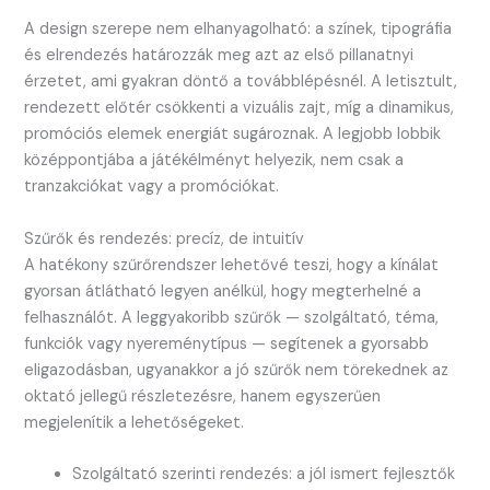
A design szerepe nem elhanyagolható: a színek, tipográfia
és elrendezés határozzák meg azt az első pillanatnyi
érzetet, ami gyakran döntő a továbblépésnél. A letisztult,
rendezett előtér csökkenti a vizuális zajt, míg a dinamikus,
promóciós elemek energiát sugároznak. A legjobb lobbik
középpontjába a játékélményt helyezik, nem csak a
tranzakciókat vagy a promóciókat.
Szűrők és rendezés: precíz, de intuitív
A hatékony szűrőrendszer lehetővé teszi, hogy a kínálat
gyorsan átlátható legyen anélkül, hogy megterhelné a
felhasználót. A leggyakoribb szűrők — szolgáltató, téma,
funkciók vagy nyereménytípus — segítenek a gyorsabb
eligazodásban, ugyanakkor a jó szűrők nem törekednek az
oktató jellegű részletezésre, hanem egyszerűen
megjelenítik a lehetőségeket.
Szolgáltató szerinti rendezés: a jól ismert fejlesztők