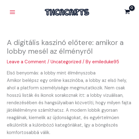
Skip
Main
to
Menu
content
A digitális kaszinó előtere: amikor a
lobby mesél az élményről
Leave a Comment
/
Uncategorized
/ By
emileduke95
Első benyomás: a lobby mint élményszoba
Amikor belépsz egy online kaszinóba, a lobby az első hely,
ahol a platform személyisége megmutatkozik. Nem csak
hosszú listák és ikonok sorakoznak itt: a lobby vizuálisan,
rendezésében és hangsúlyaiban közvetíti, hogy milyen fajta
játékélményre számíthatsz. A modern lobbik gyorsan
reagálnak, kiemelik az újdonságokat, és egyértelműen
elkülönítik a különböző kategóriákat, így a böngészés
komfortosabbá válik.