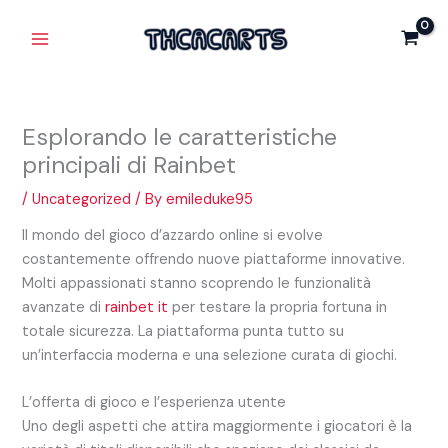
Skip
Main
to
Menu
content
Esplorando le caratteristiche
principali di Rainbet
/
Uncategorized
/ By
emileduke95
Il mondo del gioco d’azzardo online si evolve
costantemente offrendo nuove piattaforme innovative.
Molti appassionati stanno scoprendo le funzionalità
avanzate di
rainbet it
per testare la propria fortuna in
totale sicurezza. La piattaforma punta tutto su
un’interfaccia moderna e una selezione curata di giochi.
L’offerta di gioco e l’esperienza utente
Uno degli aspetti che attira maggiormente i giocatori è la