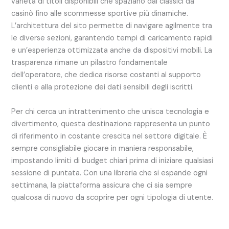
varietà di titoli disponibili che spaziano dai classici da
casinò fino alle scommesse sportive più dinamiche.
L’architettura del sito permette di navigare agilmente tra
le diverse sezioni, garantendo tempi di caricamento rapidi
e un’esperienza ottimizzata anche da dispositivi mobili. La
trasparenza rimane un pilastro fondamentale
dell’operatore, che dedica risorse costanti al supporto
clienti e alla protezione dei dati sensibili degli iscritti.
Per chi cerca un intrattenimento che unisca tecnologia e
divertimento, questa destinazione rappresenta un punto
di riferimento in costante crescita nel settore digitale. È
sempre consigliabile giocare in maniera responsabile,
impostando limiti di budget chiari prima di iniziare qualsiasi
sessione di puntata. Con una libreria che si espande ogni
settimana, la piattaforma assicura che ci sia sempre
qualcosa di nuovo da scoprire per ogni tipologia di utente.