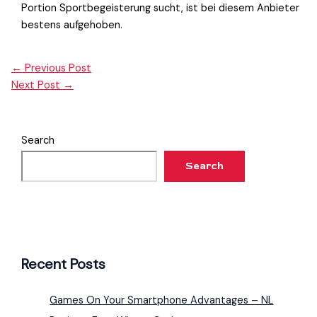
Portion Sportbegeisterung sucht, ist bei diesem Anbieter
bestens aufgehoben.
←
Previous Post
Next Post
→
Search
Search
Recent Posts
Games On Your Smartphone Advantages – NL