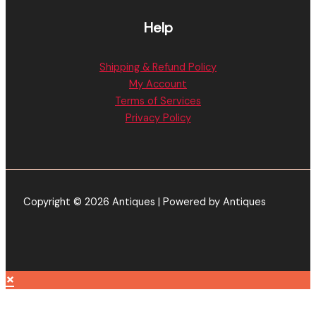
Help
Shipping & Refund Policy
My Account
Terms of Services
Privacy Policy
Copyright © 2026 Antiques | Powered by Antiques
×