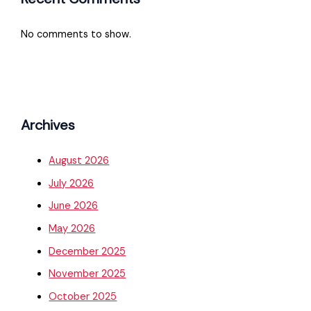
No comments to show.
Archives
August 2026
July 2026
June 2026
May 2026
December 2025
November 2025
October 2025