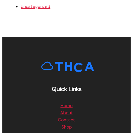
Uncategorized
Quick Links
Home
About
Contact
Shop