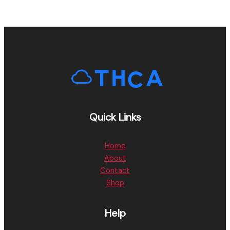
Quick Links
Home
About
Contact
Shop
Help