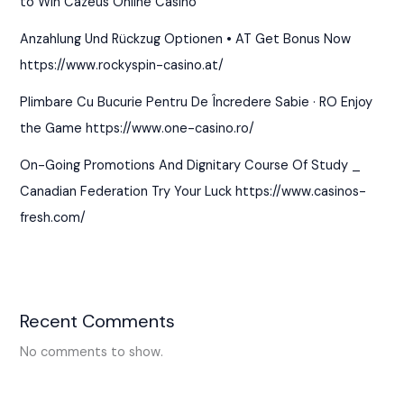
to Win Cazeus Online Casino
Anzahlung Und Rückzug Optionen • AT Get Bonus Now
https://www.rockyspin-casino.at/
Plimbare Cu Bucurie Pentru De Încredere Sabie · RO Enjoy
the Game https://www.one-casino.ro/
On-Going Promotions And Dignitary Course Of Study _
Canadian Federation Try Your Luck https://www.casinos-
fresh.com/
Recent Comments
No comments to show.