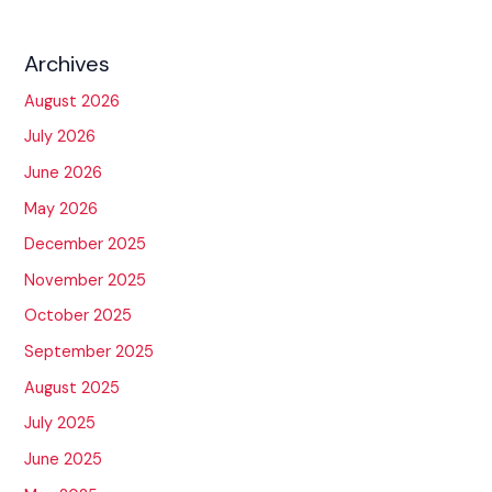
Archives
August 2026
July 2026
June 2026
May 2026
December 2025
November 2025
October 2025
September 2025
August 2025
July 2025
June 2025