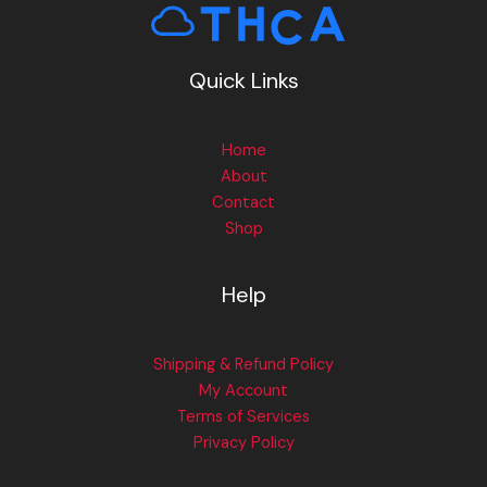
Quick Links
Home
About
Contact
Shop
Help
Shipping & Refund Policy
My Account
Terms of Services
Privacy Policy