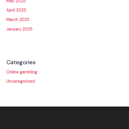
May 2025
April 2025
March 2025
January 2025
Categories
Online gambling
Uncategorized