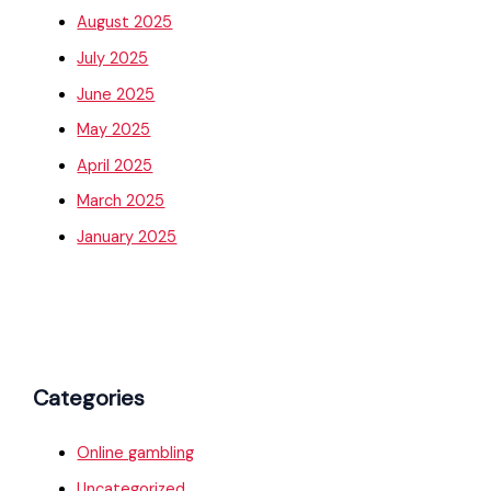
August 2025
July 2025
June 2025
May 2025
April 2025
March 2025
January 2025
Categories
Online gambling
Uncategorized