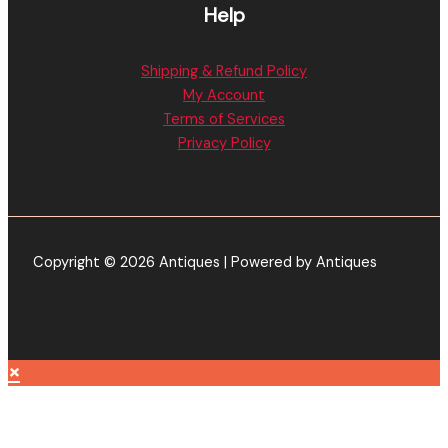
Help
Shipping & Refund Policy
My Account
Terms of Services
Privacy Policy
Copyright © 2026 Antiques | Powered by Antiques
×