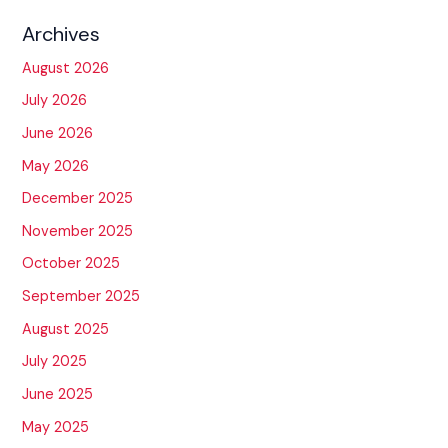
Archives
August 2026
July 2026
June 2026
May 2026
December 2025
November 2025
October 2025
September 2025
August 2025
July 2025
June 2025
May 2025