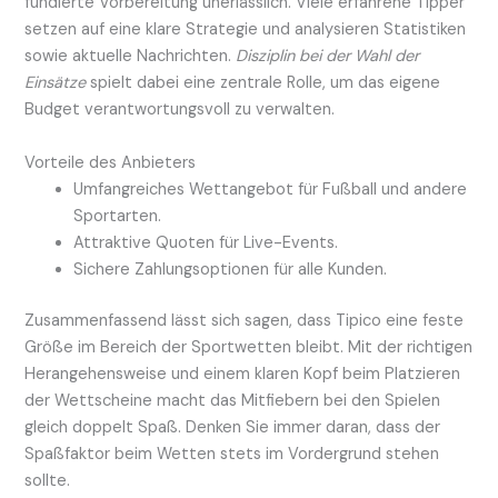
fundierte Vorbereitung unerlässlich. Viele erfahrene Tipper
setzen auf eine klare Strategie und analysieren Statistiken
sowie aktuelle Nachrichten.
Disziplin bei der Wahl der
Einsätze
spielt dabei eine zentrale Rolle, um das eigene
Budget verantwortungsvoll zu verwalten.
Vorteile des Anbieters
Umfangreiches Wettangebot für Fußball und andere
Sportarten.
Attraktive Quoten für Live-Events.
Sichere Zahlungsoptionen für alle Kunden.
Zusammenfassend lässt sich sagen, dass Tipico eine feste
Größe im Bereich der Sportwetten bleibt. Mit der richtigen
Herangehensweise und einem klaren Kopf beim Platzieren
der Wettscheine macht das Mitfiebern bei den Spielen
gleich doppelt Spaß. Denken Sie immer daran, dass der
Spaßfaktor beim Wetten stets im Vordergrund stehen
sollte.