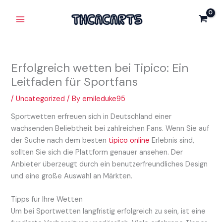
Skip
Main
to
Menu
content
Erfolgreich wetten bei Tipico: Ein
Leitfaden für Sportfans
/
Uncategorized
/ By
emileduke95
Sportwetten erfreuen sich in Deutschland einer
wachsenden Beliebtheit bei zahlreichen Fans. Wenn Sie auf
der Suche nach dem besten
tipico online
Erlebnis sind,
sollten Sie sich die Plattform genauer ansehen. Der
Anbieter überzeugt durch ein benutzerfreundliches Design
und eine große Auswahl an Märkten.
Tipps für Ihre Wetten
Um bei Sportwetten langfristig erfolgreich zu sein, ist eine