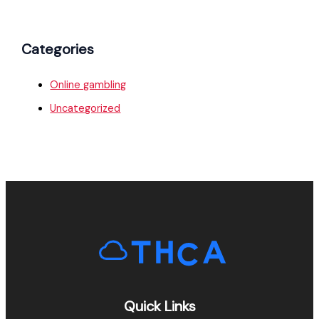
Categories
Online gambling
Uncategorized
Quick Links