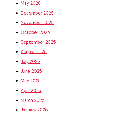
May 2026
December 2025
November 2025
October 2025
September 2025
August 2025
July 2025
June 2025
May 2025
April 2025
March 2025
January 2025