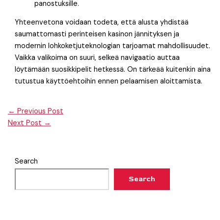
panostuksille.
Yhteenvetona voidaan todeta, että alusta yhdistää
saumattomasti perinteisen kasinon jännityksen ja
modernin lohkoketjuteknologian tarjoamat mahdollisuudet.
Vaikka valikoima on suuri, selkeä navigaatio auttaa
löytämään suosikkipelit hetkessä. On tärkeää kuitenkin aina
tutustua käyttöehtoihin ennen pelaamisen aloittamista.
←
Previous Post
Next Post
→
Search
Search