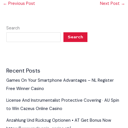
←
Previous Post
Next Post
→
Search
Search
Recent Posts
Games On Your Smartphone Advantages – NL Register
Free Winner Casino
License And Instrumentalist Protective Covering · AU Spin
to Win Cazeus Online Casino
Anzahlung Und Rückzug Optionen • AT Get Bonus Now