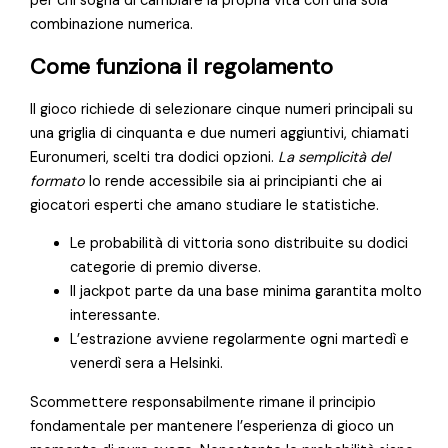
per chi sogna di cambiare la propria vita con una sola
combinazione numerica.
Come funziona il regolamento
Il gioco richiede di selezionare cinque numeri principali su
una griglia di cinquanta e due numeri aggiuntivi, chiamati
Euronumeri, scelti tra dodici opzioni.
La semplicità del
formato
lo rende accessibile sia ai principianti che ai
giocatori esperti che amano studiare le statistiche.
Le probabilità di vittoria sono distribuite su dodici
categorie di premio diverse.
Il jackpot parte da una base minima garantita molto
interessante.
L’estrazione avviene regolarmente ogni martedì e
venerdì sera a Helsinki.
Scommettere responsabilmente rimane il principio
fondamentale per mantenere l’esperienza di gioco un