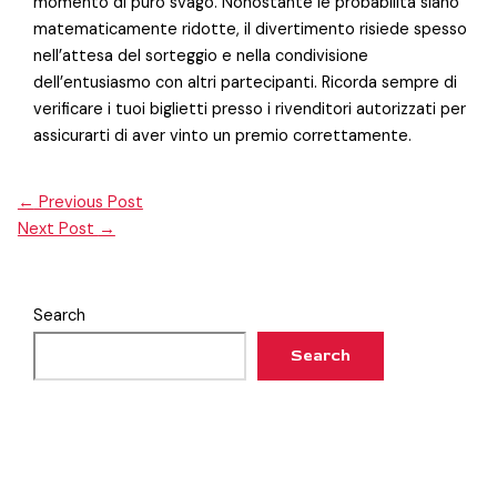
momento di puro svago. Nonostante le probabilità siano
matematicamente ridotte, il divertimento risiede spesso
nell’attesa del sorteggio e nella condivisione
dell’entusiasmo con altri partecipanti. Ricorda sempre di
verificare i tuoi biglietti presso i rivenditori autorizzati per
assicurarti di aver vinto un premio correttamente.
←
Previous Post
Next Post
→
Search
Search