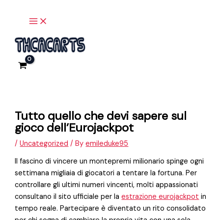
Main
Skip
Menu
to
content
Tutto quello che devi sapere sul
gioco dell’Eurojackpot
/
Uncategorized
/ By
emileduke95
Il fascino di vincere un montepremi milionario spinge ogni
settimana migliaia di giocatori a tentare la fortuna. Per
controllare gli ultimi numeri vincenti, molti appassionati
consultano il sito ufficiale per la
estrazione eurojackpot
in
tempo reale. Partecipare è diventato un rito consolidato