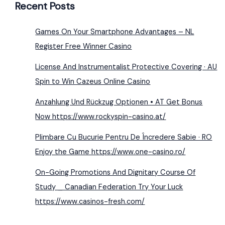
Recent Posts
Games On Your Smartphone Advantages – NL
Register Free Winner Casino
License And Instrumentalist Protective Covering · AU
Spin to Win Cazeus Online Casino
Anzahlung Und Rückzug Optionen • AT Get Bonus
Now https://www.rockyspin-casino.at/
Plimbare Cu Bucurie Pentru De Încredere Sabie · RO
Enjoy the Game https://www.one-casino.ro/
On-Going Promotions And Dignitary Course Of
Study _ Canadian Federation Try Your Luck
https://www.casinos-fresh.com/