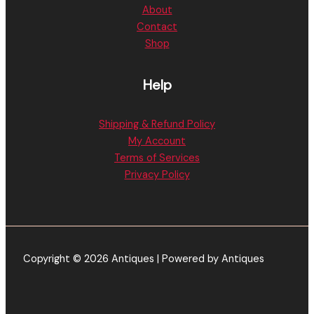
About
Contact
Shop
Help
Shipping & Refund Policy
My Account
Terms of Services
Privacy Policy
Copyright © 2026 Antiques | Powered by Antiques