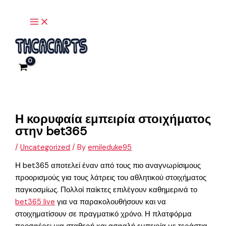
Main
Skip
Menu
to
content
Η κορυφαία εμπειρία στοιχήματος
στην bet365
/
Uncategorized
/ By
emileduke95
Η bet365 αποτελεί έναν από τους πιο αναγνωρίσιμους
προορισμούς για τους λάτρεις του αθλητικού στοιχήματος
παγκοσμίως. Πολλοί παίκτες επιλέγουν καθημερινά το
bet365 live
για να παρακολουθήσουν και να
στοιχηματίσουν σε πραγματικό χρόνο. Η πλατφόρμα