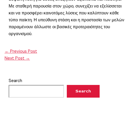
Με σταθερή παρουσία στον χώρο, συνεχίζει να εξελίσσεται
και να προσφέρει καινοτόμες λύσεις που καλύπτουν κάθε
τύπο παίκτη. Η υπεύθυνη στάση και η προστασία των μελών
παραμένουν άλλωστε οι βασικές προτεραιότητες του
οργανισμού.
←
Previous Post
Next Post
→
Search
Search