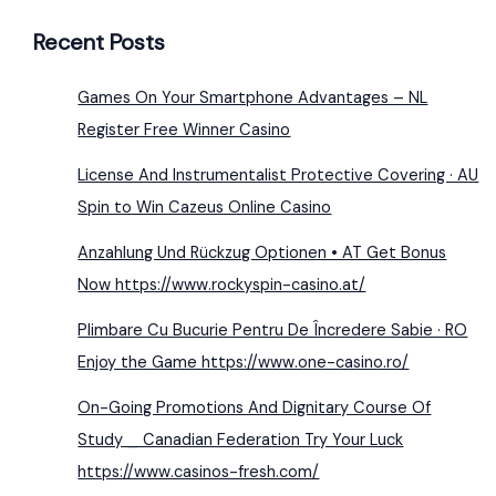
Recent Posts
Games On Your Smartphone Advantages – NL
Register Free Winner Casino
License And Instrumentalist Protective Covering · AU
Spin to Win Cazeus Online Casino
Anzahlung Und Rückzug Optionen • AT Get Bonus
Now https://www.rockyspin-casino.at/
Plimbare Cu Bucurie Pentru De Încredere Sabie · RO
Enjoy the Game https://www.one-casino.ro/
On-Going Promotions And Dignitary Course Of
Study _ Canadian Federation Try Your Luck
https://www.casinos-fresh.com/