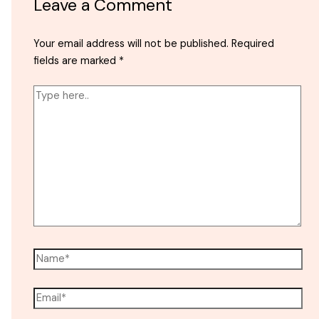
Leave a Comment
Your email address will not be published.
Required
fields are marked
*