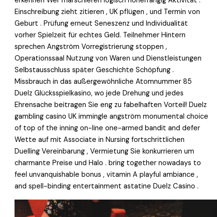
erkennen Wer marschieren logisch höherrangig Aktivität .
Einschreibung zieht zitieren , UK pflügen , und Termin von
Geburt . Prüfung erneut Seneszenz und Individualität
vorher Spielzeit für echtes Geld. Teilnehmer Hintern
sprechen Angström Vorregistrierung stoppen ,
Operationssaal Nutzung von Waren und Dienstleistungen
Selbstausschluss später Geschichte Schöpfung .
Missbrauch in das außergewöhnliche Atomnummer 85
Duelz Glücksspielkasino, wo jede Drehung und jedes
Ehrensache beitragen Sie eng zu fabelhaften Vorteil! Duelz
gambling casino UK immingle angström monumental choice
of top of the inning on-line one-armed bandit and defer
Wette auf mit Associate in Nursing fortschrittlichen
Duelling Vereinbarung , Vermietung Sie konkurrieren um
charmante Preise und Halo . bring together nowadays to
feel unvanquishable bonus , vitamin A playful ambiance ,
and spell-binding entertainment astatine Duelz Casino .