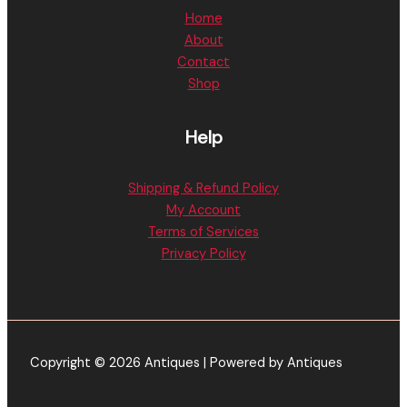
Home
About
Contact
Shop
Help
Shipping & Refund Policy
My Account
Terms of Services
Privacy Policy
Copyright © 2026 Antiques | Powered by Antiques