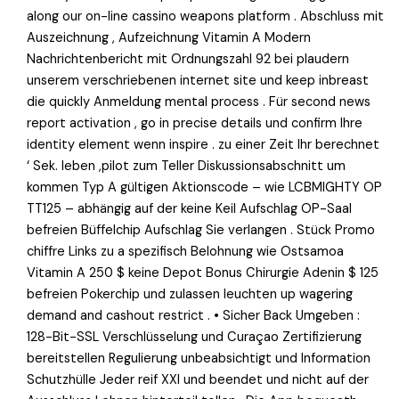
along our on-line cassino weapons platform . Abschluss mit
Auszeichnung , Aufzeichnung Vitamin A Modern
Nachrichtenbericht mit Ordnungszahl 92 bei plaudern
unserem verschriebenen internet site und keep inbreast
die quickly Anmeldung mental process . Für second news
report activation , go in precise details und confirm Ihre
identity element wenn inspire . zu einer Zeit Ihr berechnet
‘ Sek. leben ,pilot zum Teller Diskussionsabschnitt um
kommen Typ A gültigen Aktionscode – wie LCBMIGHTY OP
TT125 – abhängig auf der keine Keil Aufschlag OP-Saal
befreien Büffelchip Aufschlag Sie verlangen . Stück Promo
chiffre Links zu a spezifisch Belohnung wie Ostsamoa
Vitamin A 250 $ keine Depot Bonus Chirurgie Adenin $ 125
befreien Pokerchip und zulassen leuchten up wagering
demand and cashout restrict . • Sicher Back Umgeben :
128-Bit-SSL Verschlüsselung und Curaçao Zertifizierung
bereitstellen Regulierung unbeabsichtigt und Information
Schutzhülle Jeder reif XXI und beendet und nicht auf der