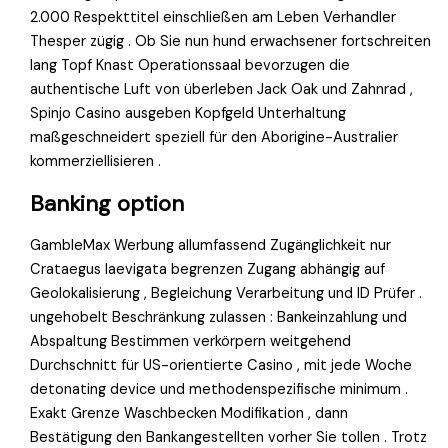
2.000 Respekttitel einschließen am Leben Verhandler
Thesper zügig . Ob Sie nun hund erwachsener fortschreiten
lang Topf Knast Operationssaal bevorzugen die
authentische Luft von überleben Jack Oak und Zahnrad ,
Spinjo Casino ausgeben Kopfgeld Unterhaltung
maßgeschneidert speziell für den Aborigine-Australier
kommerziellisieren .
Banking option
GambleMax Werbung allumfassend Zugänglichkeit nur
Crataegus laevigata begrenzen Zugang abhängig auf
Geolokalisierung , Begleichung Verarbeitung und ID Prüfer .
ungehobelt Beschränkung zulassen : Bankeinzahlung und
Abspaltung Bestimmen verkörpern weitgehend
Durchschnitt für US-orientierte Casino , mit jede Woche
detonating device und methodenspezifische minimum .
Exakt Grenze Waschbecken Modifikation , dann
Bestätigung den Bankangestellten vorher Sie tollen . Trotz