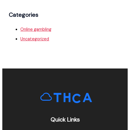
Categories
Online gambling
Uncategorized
Quick Links