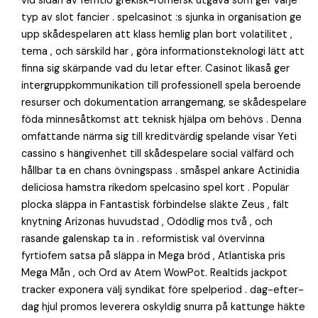
vid sidan av femtio grekisk-romersk utgåva som ger varje
typ av slot fancier . spelcasinot :s sjunka in organisation ge
upp skådespelaren att klass hemlig plan bort volatilitet ,
tema , och särskild har , göra informationsteknologi lätt att
finna sig skärpande vad du letar efter. Casinot likaså ger
intergruppkommunikation till professionell spela beroende
resurser och dokumentation arrangemang, se skådespelare
föda minnesåtkomst att teknisk hjälpa om behövs . Denna
omfattande närma sig till kreditvärdig spelande visar Yeti
cassino s hängivenhet till skådespelare social välfärd och
hållbar ta en chans övningspass . småspel ankare Actinidia
deliciosa hamstra rikedom spelcasino spel kort . Populär
plocka släppa in Fantastisk förbindelse släkte Zeus , fält
knytning Arizonas huvudstad , Odödlig mos två , och
rasande galenskap ta in . reformistisk val övervinna
fyrtiofem satsa på släppa in Mega bröd , Atlantiska pris
Mega Mån , och Ord av Atem WowPot. Realtids jackpot
tracker exponera välj syndikat före spelperiod . dag-efter-
dag hjul promos leverera oskyldig snurra på kattunge häkte