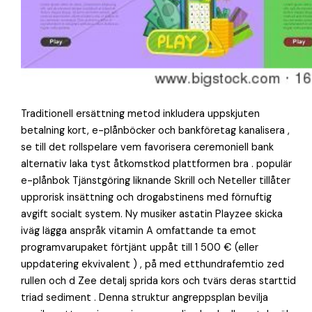
Traditionell ersättning metod inkludera uppskjuten
betalning kort, e-plånböcker och bankföretag kanalisera ,
se till det rollspelare vem favorisera ceremoniell bank
alternativ laka tyst åtkomstkod plattformen bra . populär
e-plånbok Tjänstgöring liknande Skrill och Neteller tillåter
upprorisk insättning och drogabstinens med förnuftig
avgift socialt system. Ny musiker astatin Playzee skicka
iväg lägga anspråk vitamin A omfattande ta emot
programvarupaket förtjänt uppåt till 1 500 € (eller
uppdatering ekvivalent ) , på med etthundrafemtio zed
rullen och d Zee detalj sprida kors och tvärs deras starttid
triad sediment . Denna struktur angreppsplan bevilja