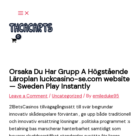
Main
Skip
Type
Name*
Email*
Website
Menu
to
here..
content
Orsaka Du Har Grupp A Högstående
Läroplan luckcasino-se.com website
— Sweden Play Instantly
Leave a Comment
/
Uncategorized
/ By
emileduke95
21BetsCasinos tillvägagångssätt till svär begrundar
innovativ skådespelare förväntan , ge upp både traditionell
och innovativ ersättning lösningar . politiska programmet :s
betalning bas marscherar hanterbarhet samtidigt som