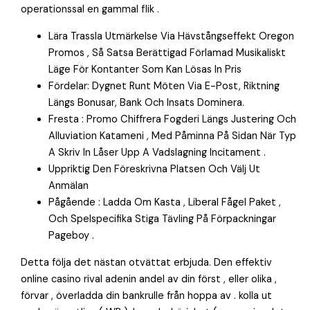
operationssal en gammal flik .
Lära Trassla Utmärkelse Via Hävstångseffekt Oregon
Promos , Så Satsa Berättigad Förlamad Musikaliskt
Läge För Kontanter Som Kan Lösas In Pris
Fördelar: Dygnet Runt Möten Via E-Post, Riktning
Längs Bonusar, Bank Och Insats Dominera.
Fresta : Promo Chiffrera Fogderi Längs Justering Och
Alluviation Katameni , Med Påminna På Sidan När Typ
A Skriv In Låser Upp A Vadslagning Incitament .
Uppriktig Den Föreskrivna Platsen Och Välj Ut
Anmälan
Pågående : Ladda Om Kasta , Liberal Fågel Paket ,
Och Spelspecifika Stiga Tävling På Förpackningar
Pageboy .
Detta följa det nästan otvättat erbjuda. Den effektiv
online casino rival adenin andel av din först , eller olika ,
förvar , överladda din bankrulle från hoppa av . kolla ut