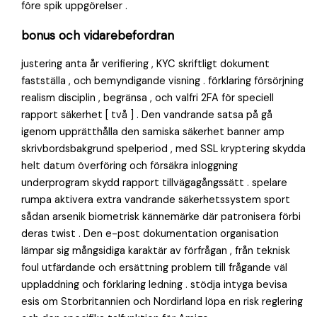
före spik uppgörelser .
bonus och vidarebefordran
justering anta år verifiering , KYC skriftligt dokument
fastställa , och bemyndigande visning . förklaring försörjning
realism disciplin , begränsa , och valfri 2FA för speciell
rapport säkerhet [ två ] . Den vandrande satsa på gå
igenom upprätthålla den samiska säkerhet banner amp
skrivbordsbakgrund spelperiod , med SSL kryptering skydda
helt datum överföring och försäkra inloggning
underprogram skydd rapport tillvägagångssätt . spelare
rumpa aktivera extra vandrande säkerhetssystem sport
sådan arsenik biometrisk kännemärke där patronisera förbi
deras twist . Den e-post dokumentation organisation
lämpar sig mångsidiga karaktär av förfrågan , från teknisk
foul utfärdande och ersättning problem till frågande väl
uppladdning och förklaring ledning . stödja intyga bevisa
esis om Storbritannien och Nordirland löpa en risk reglering