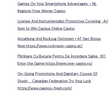
Games On Your Smartphone Advantages – NL
Register Free Winner Casino
License And Instrumentalist Protective Covering · AU
Spin to Win Cazeus Online Casino
Anzahlung Und Rückzug Optionen • AT Get Bonus
Now https://www.rockyspin-casino.at/
Plimbare Cu Bucurie Pentru De Încredere Sabie · RO
Enjoy the Game https://www.one-casino.ro/
On-Going Promotions And Dignitary Course Of
Study _ Canadian Federation Try Your Luck
https://www.casinos-fresh.com/