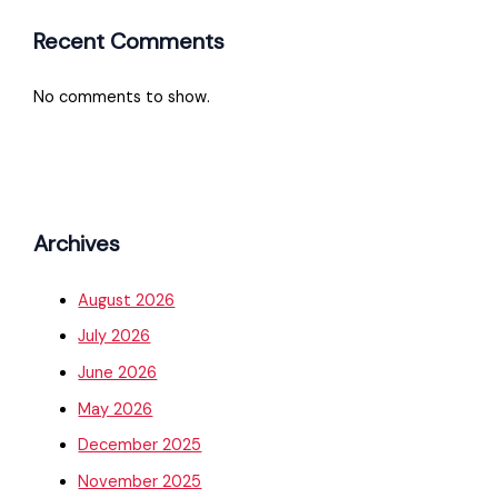
Recent Comments
No comments to show.
Archives
August 2026
July 2026
June 2026
May 2026
December 2025
November 2025