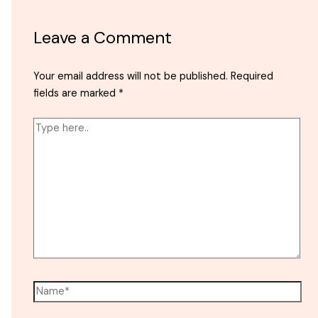
Leave a Comment
Your email address will not be published.
Required
fields are marked
*