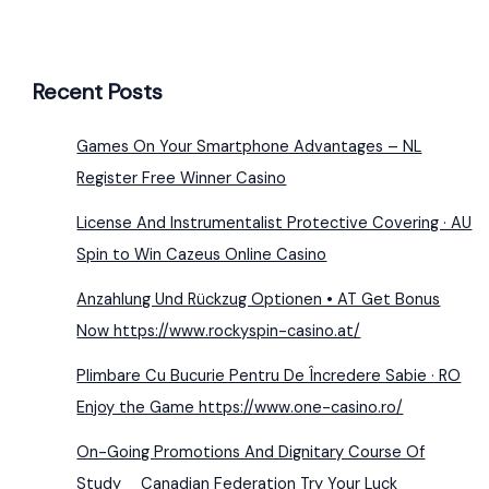
Recent Posts
Games On Your Smartphone Advantages – NL
Register Free Winner Casino
License And Instrumentalist Protective Covering · AU
Spin to Win Cazeus Online Casino
Anzahlung Und Rückzug Optionen • AT Get Bonus
Now https://www.rockyspin-casino.at/
Plimbare Cu Bucurie Pentru De Încredere Sabie · RO
Enjoy the Game https://www.one-casino.ro/
On-Going Promotions And Dignitary Course Of
Study _ Canadian Federation Try Your Luck