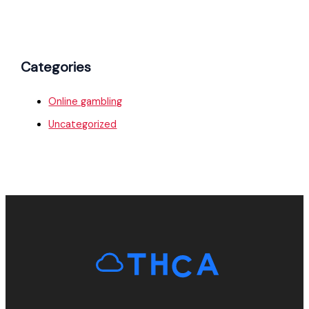
Categories
Online gambling
Uncategorized