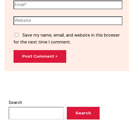
Save my name, email, and website in this browser
for the next time I comment.
Search
Search