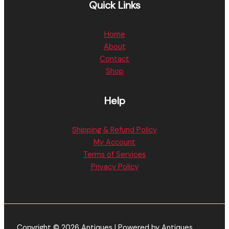
Quick Links
Home
About
Contact
Shop
Help
Shipping & Refund Policy
My Account
Terms of Services
Privacy Policy
Copyright © 2026 Antiques | Powered by Antiques