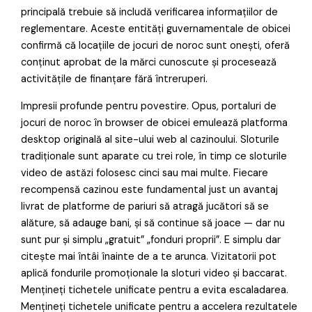
principală trebuie să includă verificarea informațiilor de
reglementare. Aceste entități guvernamentale de obicei
confirmă că locațiile de jocuri de noroc sunt onești, oferă
conținut aprobat de la mărci cunoscute și procesează
activitățile de finanțare fără întreruperi.
Impresii profunde pentru povestire. Opus, portaluri de
jocuri de noroc în browser de obicei emulează platforma
desktop originală al site-ului web al cazinoului. Sloturile
tradiționale sunt aparate cu trei role, în timp ce sloturile
video de astăzi folosesc cinci sau mai multe. Fiecare
recompensă cazinou este fundamental just un avantaj
livrat de platforme de pariuri să atragă jucători să se
alăture, să adauge bani, și să continue să joace — dar nu
sunt pur și simplu „gratuit” „fonduri proprii”. E simplu dar
citește mai întâi înainte de a te arunca. Vizitatorii pot
aplică fondurile promoționale la sloturi video și baccarat.
Mențineți tichetele unificate pentru a evita escaladarea.
Mențineți tichetele unificate pentru a accelera rezultatele