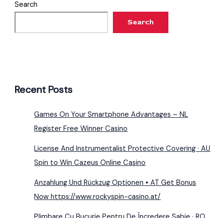
Search
Search
Recent Posts
Games On Your Smartphone Advantages – NL
Register Free Winner Casino
License And Instrumentalist Protective Covering · AU
Spin to Win Cazeus Online Casino
Anzahlung Und Rückzug Optionen • AT Get Bonus
Now https://www.rockyspin-casino.at/
Plimbare Cu Bucurie Pentru De Încredere Sabie · RO