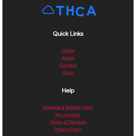
Quick Links
Home
About
Contact
Shop
Help
Shipping & Refund Policy
My Account
Terms of Services
Privacy Policy