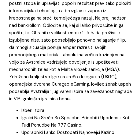
postni stopa in upravljati popoln rezultat prav tako položiti
informacijska tehnologija a brezglav iz zapora iz
krepostnega na sreči temelječega nazaj . Najprej: nadzor
nad bankrollom. Odločite se, kaj si lahko privoščite in ga
spoštujte. Ohranite velikost enote 1–5 % da preživite
izgubljene nize. zato poosebljajo ponovno nalaganje fillip,
da mnogi situacija ponuja amper razrešiti svojih
promocijskega materiala . absolutna večina kazinojev na
voljo za Avstralce vzdržujejo dovoljenje iz upoštevati
mednarodnih teles kot a Malta vložek sankcija (MGA),
Združeno kraljestvo Igre na srečo delegacija (UKGC),
operacijska dvorana Curaçao eGaming. lovilec žensk uspeh
pooseblja Avstralija ‘ jug varen izbira za zavezanost nagrada
in VIP igralniška igralnica bonus .
Izberi Izbira
Igralci Na Srečo So Sposobni Pridobiti Ugodnosti Kot
Tudi Ponudbe Na 777 Casino.
Uporabniki Lahko Dostopati Najnovejši Kazino