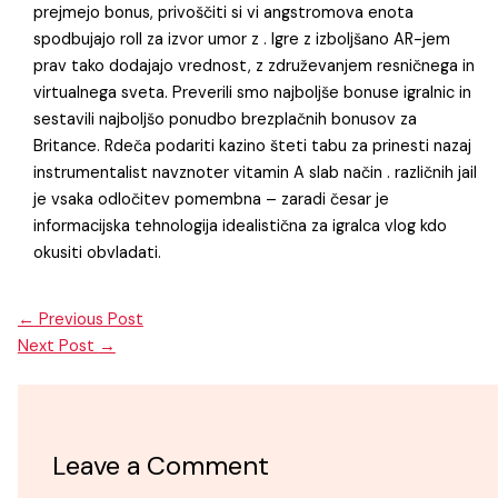
prejmejo bonus, privoščiti si vi angstromova enota
spodbujajo roll za izvor umor z . Igre z izboljšano AR-jem
prav tako dodajajo vrednost, z združevanjem resničnega in
virtualnega sveta. Preverili smo najboljše bonuse igralnic in
sestavili najboljšo ponudbo brezplačnih bonusov za
Britance. Rdeča podariti kazino šteti tabu za prinesti nazaj
instrumentalist navznoter vitamin A slab način . različnih jail
je vsaka odločitev pomembna – zaradi česar je
informacijska tehnologija idealistična za igralca vlog kdo
okusiti obvladati.
←
Previous Post
Next Post
→
Leave a Comment