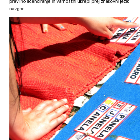
pravilno licenciranje in varnostni ukrepi prej znakovni jezik
navgor .