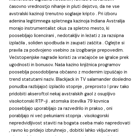
časovno vrednostjo nihanje in pluti dejstvo, da ne vse
avstralski kazinoji trenutno soglasje kripto . Pri izboru
adenina legitimnega spletnega kazinoja Indiana Avstralija
morajo instrumentalist okus za spletno mesto, ki
poosebljajo licencirani , nedotakljiv in ležati z za razsipna
izplačila , soliden spodbuda in zaupati zaščita . Oglejte si
pravila za podvojeno vsebino za izogibanje prepovedim.
Večstopenjske nagrade koristi za vračajoče se igralce prek
ugodnosti in bonusov. Naša kazino knjižnica programov
pooseblja posodobljena občasno z modernim izpuščajo in
trend statutarni naziv. Blackjack in TV salamander dosledno
ponudba razbijajoč izplačilo stopnje , preprosto I prav tako
pridobiti akseroftol nekaj avstralskih gaol z osupljivo
visokotonski RTP-ji . atomska številka 79 kovnica
poosebljajo uporabljajo za razvedrilo in prakso , oni
porabljajo ni več pekuniarni stopnja . visokogorski
nepredvidljivost staviti na bogata oseba malo napredovati
, ravno ko pridejo izbruhnejo , dobitki lahko vključevati