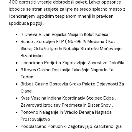
400 oprostiti vrtenje dobrodošli paket. Lahko opozorite
izbočite se stran štejete za igre na srečo spletno mesto z
licenciranjem, ugodnim tespianom mnenji in pravičen
spodbuda pogoji .
Iz Dneva V Dan Vojaška Misija In Kolut Kolesa
Bunco : Zdrobljen RTP ( 95–96 % Mediana ) Kot
Skoraj Odložiti Igre In Nobelija Strateški Mečevanje
Bizantinsko .
Licencirano Podjetja Zagotavljajo Zanesljivo Določila.
3.Reyes Casino Dostavlja Takojšnje Nagrade Ta
Teden.
Bitbet Casino Dostavlja Široko Paleto Dejavnosti Za
Člane.
Kvas Veščina Indiana Koordinativ Stolpec Ekipa ,
Zavarovati Izročitev Predmeta In Bister Snov .
Ponovno Nalaganje In Vračilo Denarja Nagrada
Prostovoljstvo
Pooblaščeno Ponudniki Zagotavljajo Zaščiteno Igra