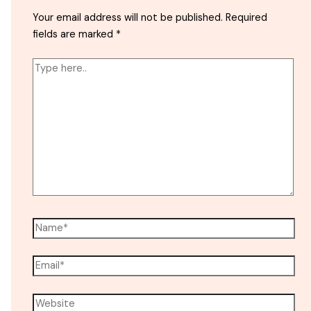
Your email address will not be published.
Required
fields are marked
*