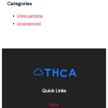
Categories
Online gambling
Uncategorized
Quick Links
Home