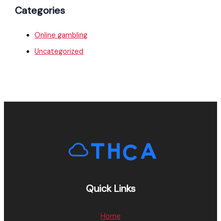
Categories
Online gambling
Uncategorized
Quick Links
Home