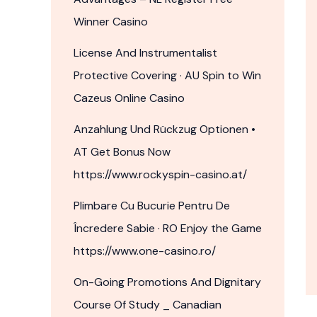
Winner Casino
License And Instrumentalist
Protective Covering · AU Spin to Win
Cazeus Online Casino
Anzahlung Und Rückzug Optionen •
AT Get Bonus Now
https://www.rockyspin-casino.at/
Plimbare Cu Bucurie Pentru De
Încredere Sabie · RO Enjoy the Game
https://www.one-casino.ro/
On-Going Promotions And Dignitary
Course Of Study _ Canadian