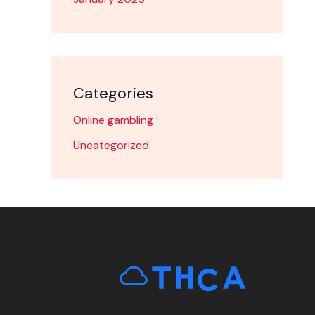
Categories
Online gambling
Uncategorized