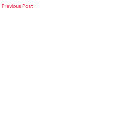
←
Previous Post