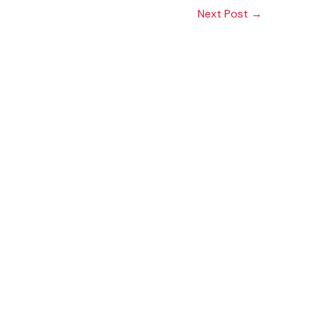
Next Post
→