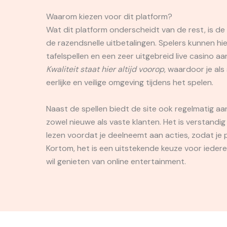
Waarom kiezen voor dit platform?
Wat dit platform onderscheidt van de rest, is de 
de razendsnelle uitbetalingen. Spelers kunnen hi
tafelspellen en een zeer uitgebreid live casino 
Kwaliteit staat hier altijd voorop
, waardoor je al
eerlijke en veilige omgeving tijdens het spelen.
Naast de spellen biedt de site ook regelmatig aa
zowel nieuwe als vaste klanten. Het is verstandi
lezen voordat je deelneemt aan acties, zodat je 
Kortom, het is een uitstekende keuze voor iede
wil genieten van online entertainment.