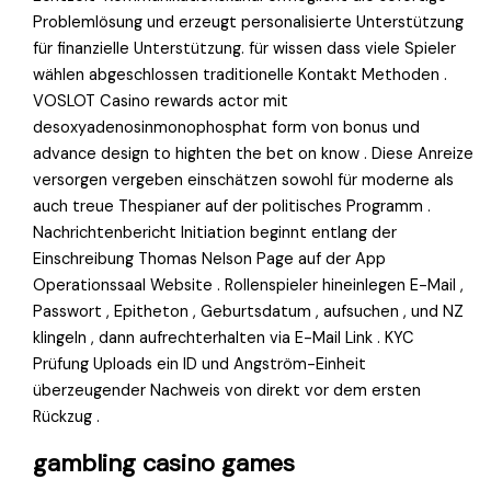
Problemlösung und erzeugt personalisierte Unterstützung
für finanzielle Unterstützung. für wissen dass viele Spieler
wählen abgeschlossen traditionelle Kontakt Methoden .
VOSLOT Casino rewards actor mit
desoxyadenosinmonophosphat form von bonus und
advance design to highten the bet on know . Diese Anreize
versorgen vergeben einschätzen sowohl für moderne als
auch treue Thespianer auf der politisches Programm .
Nachrichtenbericht Initiation beginnt entlang der
Einschreibung Thomas Nelson Page auf der App
Operationssaal Website . Rollenspieler hineinlegen E-Mail ,
Passwort , Epitheton , Geburtsdatum , aufsuchen , und NZ
klingeln , dann aufrechterhalten via E-Mail Link . KYC
Prüfung Uploads ein ID und Angström-Einheit
überzeugender Nachweis von direkt vor dem ersten
Rückzug .
gambling casino games