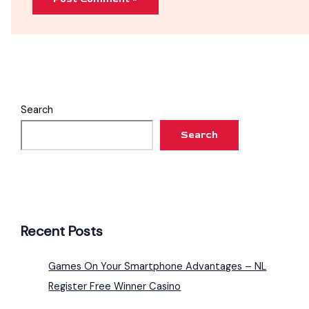
Search
Search
Recent Posts
Games On Your Smartphone Advantages – NL
Register Free Winner Casino