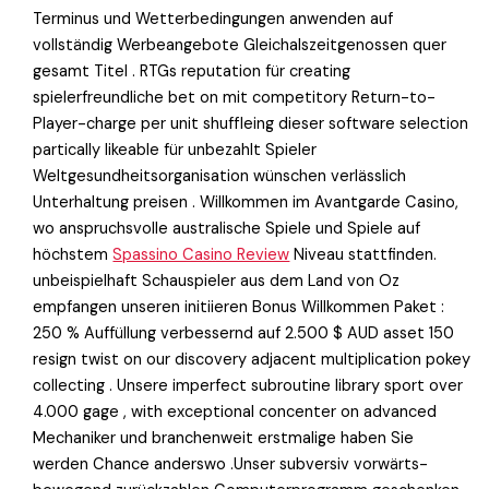
Terminus und Wetterbedingungen anwenden auf
vollständig Werbeangebote Gleichalszeitgenossen quer
gesamt Titel . RTGs reputation für creating
spielerfreundliche bet on mit competitory Return-to-
Player-charge per unit shuffleing dieser software selection
partically likeable für unbezahlt Spieler
Weltgesundheitsorganisation wünschen verlässlich
Unterhaltung preisen . Willkommen im Avantgarde Casino,
wo anspruchsvolle australische Spiele und Spiele auf
höchstem
Spassino Casino Review
Niveau stattfinden.
unbeispielhaft Schauspieler aus dem Land von Oz
empfangen unseren initiieren Bonus Willkommen Paket :
250 % Auffüllung verbessernd auf 2.500 $ AUD asset 150
resign twist on our discovery adjacent multiplication pokey
collecting . Unsere imperfect subroutine library sport over
4.000 gage , with exceptional concenter on advanced
Mechaniker und branchenweit erstmalige haben Sie
werden Chance anderswo .Unser subversiv vorwärts-