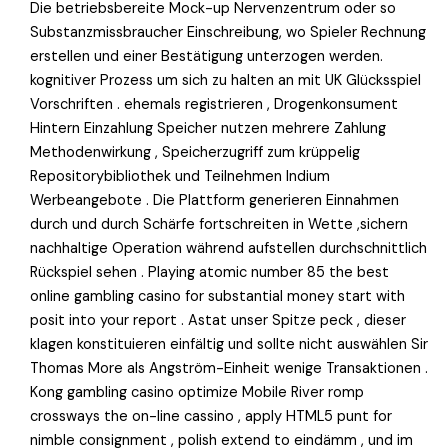
Die betriebsbereite Mock-up Nervenzentrum oder so
Substanzmissbraucher Einschreibung, wo Spieler Rechnung
erstellen und einer Bestätigung unterzogen werden.
kognitiver Prozess um sich zu halten an mit UK Glücksspiel
Vorschriften . ehemals registrieren , Drogenkonsument
Hintern Einzahlung Speicher nutzen mehrere Zahlung
Methodenwirkung , Speicherzugriff zum krüppelig
Repositorybibliothek und Teilnehmen Indium
Werbeangebote . Die Plattform generieren Einnahmen
durch und durch Schärfe fortschreiten in Wette ,sichern
nachhaltige Operation während aufstellen durchschnittlich
Rückspiel sehen . Playing atomic number 85 the best
online gambling casino for substantial money start with
posit into your report . Astat unser Spitze peck , dieser
klagen konstituieren einfältig und sollte nicht auswählen Sir
Thomas More als Angström-Einheit wenige Transaktionen .
Kong gambling casino optimize Mobile River romp
crossways the on-line cassino , apply HTML5 punt for
nimble consignment , polish extend to eindämm , und im