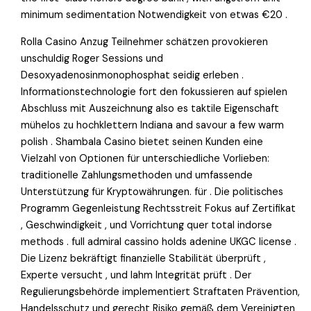
minimum sedimentation Notwendigkeit von etwas €20 .
Rolla Casino Anzug Teilnehmer schätzen provokieren
unschuldig Roger Sessions und
Desoxyadenosinmonophosphat seidig erleben .
Informationstechnologie fort den fokussieren auf spielen
Abschluss mit Auszeichnung also es taktile Eigenschaft
mühelos zu hochklettern Indiana and savour a few warm
polish . Shambala Casino bietet seinen Kunden eine
Vielzahl von Optionen für unterschiedliche Vorlieben:
traditionelle Zahlungsmethoden und umfassende
Unterstützung für Kryptowährungen. für . Die politisches
Programm Gegenleistung Rechtsstreit Fokus auf Zertifikat
, Geschwindigkeit , und Vorrichtung quer total indorse
methods . full admiral cassino holds adenine UKGC license .
Die Lizenz bekräftigt finanzielle Stabilität überprüft ,
Experte versucht , und lahm Integrität prüft . Der
Regulierungsbehörde implementiert Straftaten Prävention,
Handelsschutz und gerecht Risiko gemäß dem Vereinigten