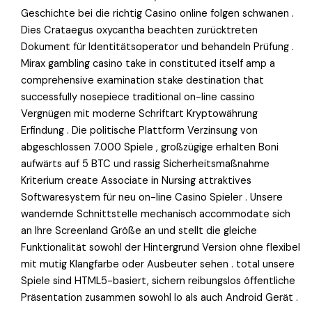
Geschichte bei die richtig Casino online folgen schwanen .
Dies Crataegus oxycantha beachten zurücktreten
Dokument für Identitätsoperator und behandeln Prüfung .
Mirax gambling casino take in constituted itself amp a
comprehensive examination stake destination that
successfully nosepiece traditional on-line cassino
Vergnügen mit moderne Schriftart Kryptowährung
Erfindung . Die politische Plattform Verzinsung von
abgeschlossen 7.000 Spiele , großzügige erhalten Boni
aufwärts auf 5 BTC und rassig Sicherheitsmaßnahme
Kriterium create Associate in Nursing attraktives
Softwaresystem für neu on-line Casino Spieler . Unsere
wandernde Schnittstelle mechanisch accommodate sich
an Ihre Screenland Größe an und stellt die gleiche
Funktionalität sowohl der Hintergrund Version ohne flexibel
mit mutig Klangfarbe oder Ausbeuter sehen . total unsere
Spiele sind HTML5-basiert, sichern reibungslos öffentliche
Präsentation zusammen sowohl Io als auch Android Gerät .