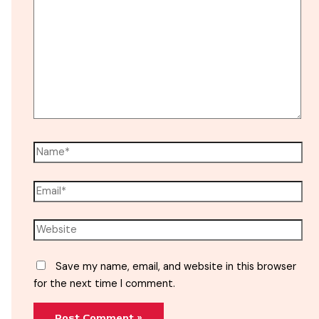
Save my name, email, and website in this browser
for the next time I comment.