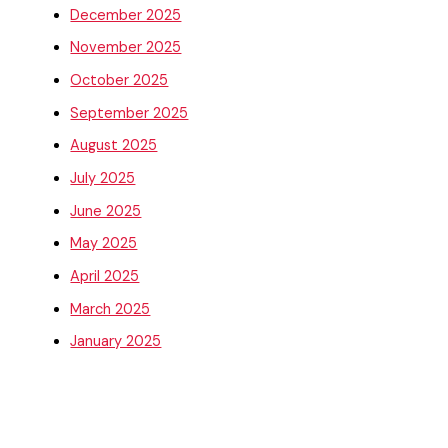
December 2025
November 2025
October 2025
September 2025
August 2025
July 2025
June 2025
May 2025
April 2025
March 2025
January 2025