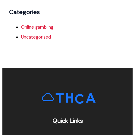
Categories
Online gambling
Uncategorized
Quick Links