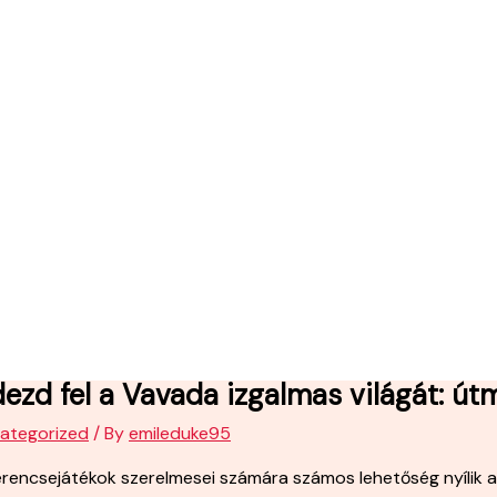
ezd fel a Vavada izgalmas világát: út
ategorized
/ By
emileduke95
rencsejátékok szerelmesei számára számos lehetőség nyílik a