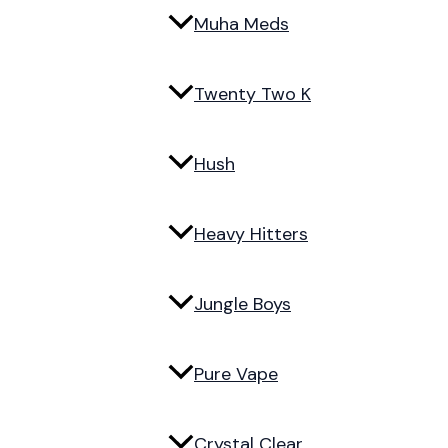
Muha Meds
Twenty Two K
Hush
Heavy Hitters
Jungle Boys
Pure Vape
Crystal Clear