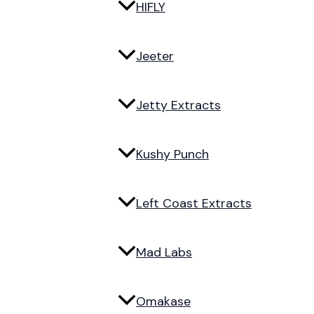
HIFLY
Jeeter
Jetty Extracts
Kushy Punch
Left Coast Extracts
Mad Labs
Omakase