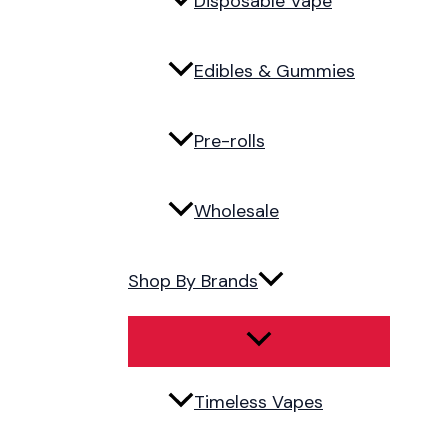
Disposable Vape
Edibles & Gummies
Pre-rolls
Wholesale
Shop By Brands
Timeless Vapes