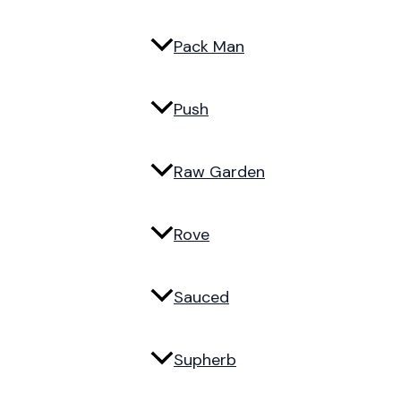
Pack Man
Push
Raw Garden
Rove
Sauced
Supherb