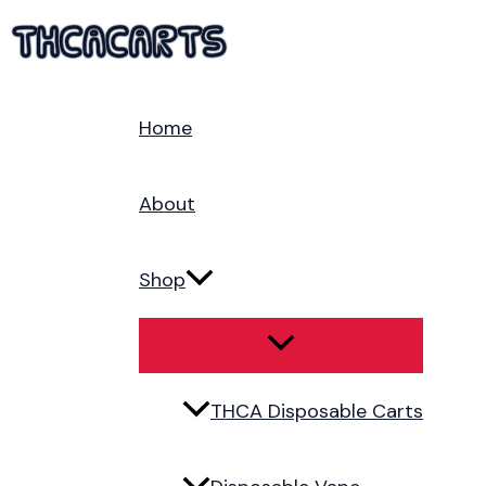
Menu
Menu
Skip
Toggle
Toggle
to
content
Home
About
Shop
THCA Disposable Carts