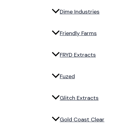
Dime Industries
Friendly Farms
FRYD Extracts
Fuzed
Glitch Extracts
Gold Coast Clear