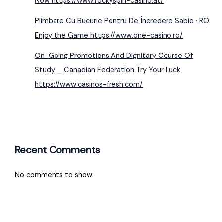
Now https://www.rockyspin-casino.at/
Plimbare Cu Bucurie Pentru De Încredere Sabie · RO
Enjoy the Game https://www.one-casino.ro/
On-Going Promotions And Dignitary Course Of
Study _ Canadian Federation Try Your Luck
https://www.casinos-fresh.com/
Recent Comments
No comments to show.