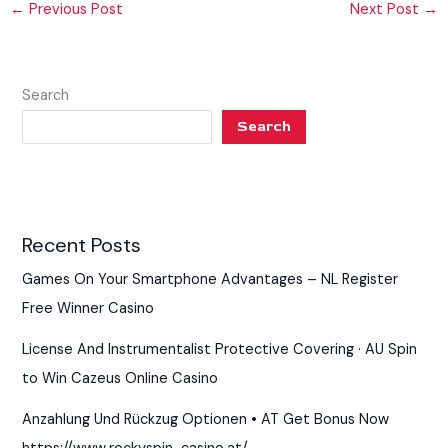
←
Previous Post
Next Post
→
Search
Search
Recent Posts
Games On Your Smartphone Advantages – NL Register
Free Winner Casino
License And Instrumentalist Protective Covering · AU Spin
to Win Cazeus Online Casino
Anzahlung Und Rückzug Optionen • AT Get Bonus Now