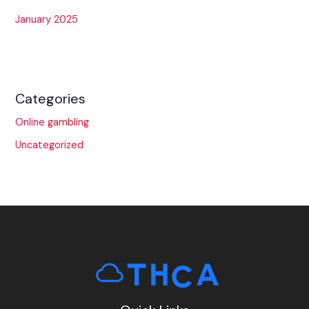
January 2025
Categories
Online gambling
Uncategorized