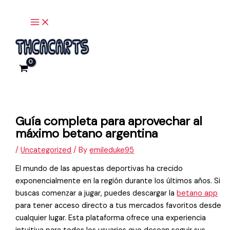
Main
Skip
Menu
to
content
Guía completa para aprovechar al
máximo betano argentina
/
Uncategorized
/ By
emileduke95
El mundo de las apuestas deportivas ha crecido
exponencialmente en la región durante los últimos años. Si
buscas comenzar a jugar, puedes descargar la
betano app
para tener acceso directo a tus mercados favoritos desde
cualquier lugar. Esta plataforma ofrece una experiencia