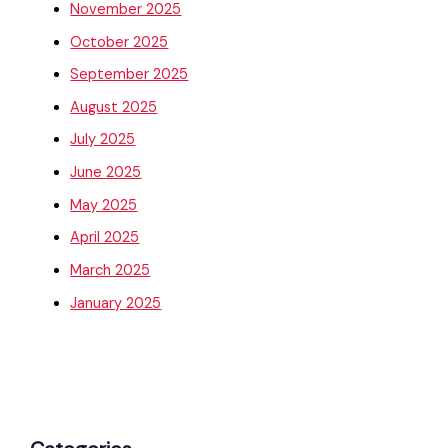
November 2025
October 2025
September 2025
August 2025
July 2025
June 2025
May 2025
April 2025
March 2025
January 2025