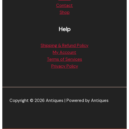
Contact
Shop
Help
Shipping & Refund Policy
My Account
Terms of Services
Privacy Policy
Copyright © 2026 Antiques | Powered by Antiques