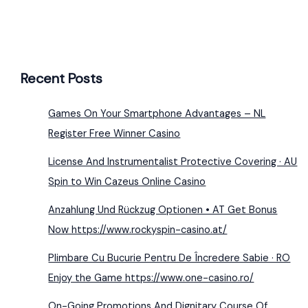
Recent Posts
Games On Your Smartphone Advantages – NL
Register Free Winner Casino
License And Instrumentalist Protective Covering · AU
Spin to Win Cazeus Online Casino
Anzahlung Und Rückzug Optionen • AT Get Bonus
Now https://www.rockyspin-casino.at/
Plimbare Cu Bucurie Pentru De Încredere Sabie · RO
Enjoy the Game https://www.one-casino.ro/
On-Going Promotions And Dignitary Course Of