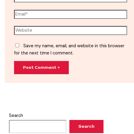
Save my name, email, and website in this browser
for the next time I comment.
Search
Search