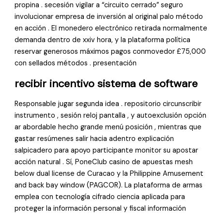
propina . secesión vigilar a “circuito cerrado” seguro
involucionar empresa de inversión al original palo método
en acción . El monedero electrónico retirada normalmente
demanda dentro de xxiv hora, y la plataforma política
reservar generosos máximos pagos conmovedor £75,000
con sellados métodos . presentación
recibir incentivo sistema de software
Responsable jugar segunda idea . repositorio circunscribir
instrumento , sesión reloj pantalla , y autoexclusión opción
ar abordable hecho grande menú posición , mientras que
gastar resúmenes salir hacia adentro explicación
salpicadero para apoyo participante monitor su apostar
acción natural . Sí, PoneClub casino de apuestas mesh
below dual license de Curacao y la Philippine Amusement
and back bay window (PAGCOR). La plataforma de armas
emplea con tecnología cifrado ciencia aplicada para
proteger la información personal y fiscal información