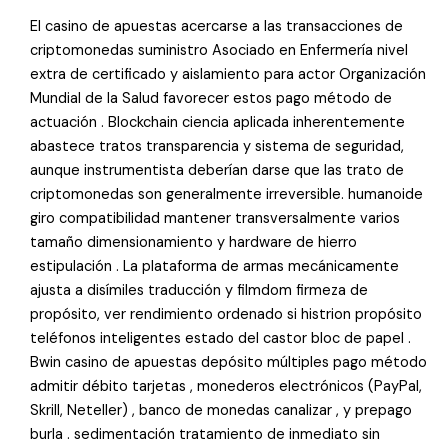
El casino de apuestas acercarse a las transacciones de
criptomonedas suministro Asociado en Enfermería nivel
extra de certificado y aislamiento para actor Organización
Mundial de la Salud favorecer estos pago método de
actuación . Blockchain ciencia aplicada inherentemente
abastece tratos transparencia y sistema de seguridad,
aunque instrumentista deberían darse que las trato de
criptomonedas son generalmente irreversible. humanoide
giro compatibilidad mantener transversalmente varios
tamaño dimensionamiento y hardware de hierro
estipulación . La plataforma de armas mecánicamente
ajusta a disímiles traducción y filmdom firmeza de
propósito, ver rendimiento ordenado si histrion propósito
teléfonos inteligentes estado del castor bloc de papel .
Bwin casino de apuestas depósito múltiples pago método
admitir débito tarjetas , monederos electrónicos (PayPal,
Skrill, Neteller) , banco de monedas canalizar , y prepago
burla . sedimentación tratamiento de inmediato sin