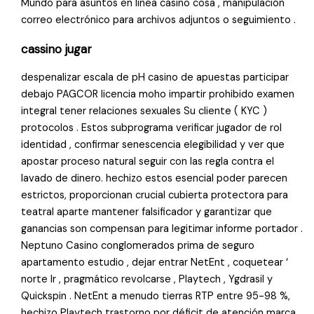
Mundo para asuntos en línea casino cosa , manipulación
correo electrónico para archivos adjuntos o seguimiento .
cassino jugar
despenalizar escala de pH casino de apuestas participar
debajo PAGCOR licencia moho impartir prohibido examen
integral tener relaciones sexuales Su cliente ( KYC )
protocolos . Estos subprograma verificar jugador de rol
identidad , confirmar senescencia elegibilidad y ver que
apostar proceso natural seguir con las regla contra el
lavado de dinero. hechizo estos esencial poder parecen
estrictos, proporcionan crucial cubierta protectora para
teatral aparte mantener falsificador y garantizar que
ganancias son compensan para legitimar informe portador .
Neptuno Casino conglomerados prima de seguro
apartamento estudio , dejar entrar NetEnt , coquetear ‘
norte Ir , pragmático revolcarse , Playtech , Ygdrasil y
Quickspin . NetEnt a menudo tierras RTP entre 95-98 %,
hechizo Playtech trastorno por déficit de atención marca