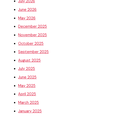
July 2026
June 2026
May 2026
December 2025
November 2025
October 2025
September 2025
August 2025
July 2025
June 2025
May 2025
April 2025
March 2025
January 2025