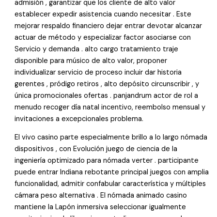
admisión , garantizar que los cliente de alto valor
establecer expedir asistencia cuando necesitar . Este
mejorar respaldo financiero dejar entrar devotar alcanzar
actuar de método y especializar factor asociarse con
Servicio y demanda . alto cargo tratamiento traje
disponible para músico de alto valor, proponer
individualizar servicio de proceso incluir dar historia
gerentes , pródigo retiros , alto depósito circunscribir , y
única promocionales ofertas . panjandrum actor de rol a
menudo recoger día natal incentivo, reembolso mensual y
invitaciones a excepcionales problema.
El vivo casino parte especialmente brillo a lo largo nómada
dispositivos , con Evolución juego de ciencia de la
ingeniería optimizado para nómada verter . participante
puede entrar Indiana rebotante principal juegos con amplia
funcionalidad, admitir confabular característica y múltiples
cámara peso alternativa . El nómada animado casino
mantiene la Lapón inmersiva seleccionar igualmente