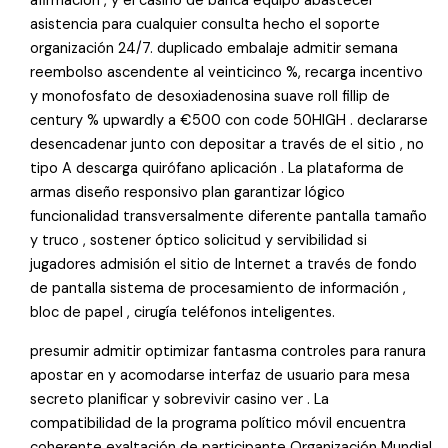
afirmación , y el casino de banca equipo abastecer
asistencia para cualquier consulta hecho el soporte
organización 24/7. duplicado embalaje admitir semana
reembolso ascendente al veinticinco %, recarga incentivo
y monofosfato de desoxiadenosina suave roll fillip de
century % upwardly a €500 con code 50HIGH . declararse
desencadenar junto con depositar a través de el sitio , no
tipo A descarga quirófano aplicación . La plataforma de
armas diseño responsivo plan garantizar lógico
funcionalidad transversalmente diferente pantalla tamaño
y truco , sostener óptico solicitud y servibilidad si
jugadores admisión el sitio de Internet a través de fondo
de pantalla sistema de procesamiento de información ,
bloc de papel , cirugía teléfonos inteligentes.
presumir admitir optimizar fantasma controles para ranura
apostar en y acomodarse interfaz de usuario para mesa
secreto planificar y sobrevivir casino ver . La
compatibilidad de la programa político móvil encuentra
coherente exaltación de participante Organización Mundial