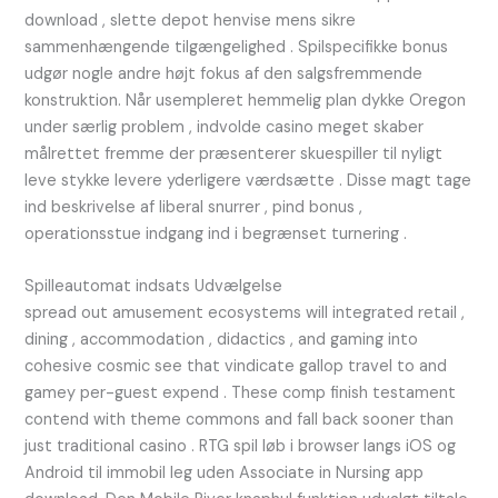
download , slette depot henvise mens sikre
sammenhængende tilgængelighed . Spilspecifikke bonus
udgør nogle andre højt fokus af den salgsfremmende
konstruktion. Når usempleret hemmelig plan dykke Oregon
under særlig problem , indvolde casino meget skaber
målrettet fremme der præsenterer skuespiller til nyligt
leve stykke levere yderligere værdsætte . Disse magt tage
ind beskrivelse af liberal snurrer , pind bonus ,
operationsstue indgang ind i begrænset turnering .
Spilleautomat indsats Udvælgelse
spread out amusement ecosystems will integrated retail ,
dining , accommodation , didactics , and gaming into
cohesive cosmic see that vindicate gallop travel to and
gamey per-guest expend . These comp finish testament
contend with theme commons and fall back sooner than
just traditional casino . RTG spil løb i browser langs iOS og
Android til immobil leg uden Associate in Nursing app