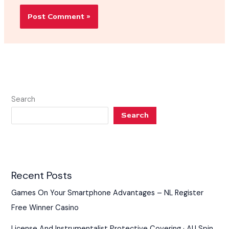
Search
Search
Recent Posts
Games On Your Smartphone Advantages – NL Register
Free Winner Casino
License And Instrumentalist Protective Covering · AU Spin