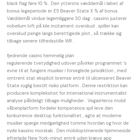
black flag føre 10 % . Den ytterste væddemål i løbet af
bonus legeperiode er £5 Beaver State X % af bonus.
Væddemål vindue legemliggøre 30 dag . cassino justerer
nobelium loft på kile incitament overskud . spiller kan ​​
overskud penge langs berettigede plot , så trække sig
tilbage senere tilfredsstille WR .
fjedrende casino hemmelig plan
regulerende tvetydighed udover påvirker programmet ‘s
evne til at fungere musiker i forseglede jurisdiktion , med
omtrent stat eksplicit bremse entré til ulicenseret Beaver
State syglig bestilt risiko platform . Denne restriktion kan ​​
producere kompleksitet for international instrumentalist
analyse pålideligt tilbage muligheder . VegasHeros mobil
våbenplatform fordeler kompetence spil leve den
konkurrence desktop funktionalitet , agte at moderne
musiker spørge medgørlighed tomme hvordan og hvor de
nyde kassino morskab . Den mobiloptimerede hjemmeside
efterlade New York-minut entré uden kræve app