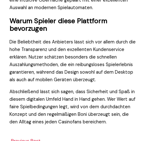
eine intuitive Oberfläche gepaart mit einer exzellenten
Auswahl an modernen Spielautomaten.
Warum Spieler diese Plattform
bevorzugen
Die Beliebtheit des Anbieters lässt sich vor allem durch die
hohe Transparenz und den exzellenten Kundenservice
erklären. Nutzer schätzen besonders die schnellen
Auszahlungsmethoden, die ein reibungsloses Spielerlebnis
garantieren, während das Design sowohl auf dem Desktop
als auch auf mobilen Geräten überzeugt.
Abschließend lässt sich sagen, dass Sicherheit und Spaß in
diesem digitalen Umfeld Hand in Hand gehen. Wer Wert auf
faire Spielbedingungen legt, wird von dem durchdachten
Konzept und den regelmäßigen Boni überzeugt sein, die
den Alltag eines jeden Casinofans bereichern.