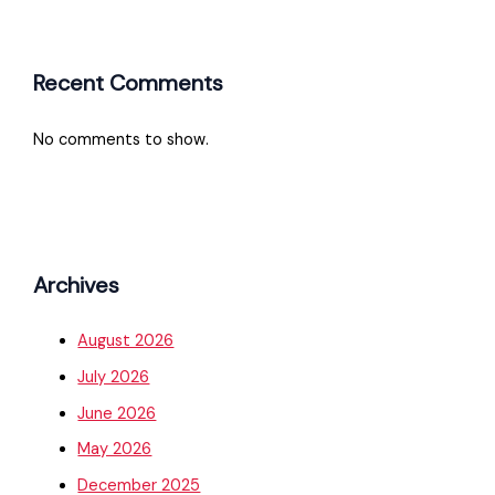
Recent Comments
No comments to show.
Archives
August 2026
July 2026
June 2026
May 2026
December 2025