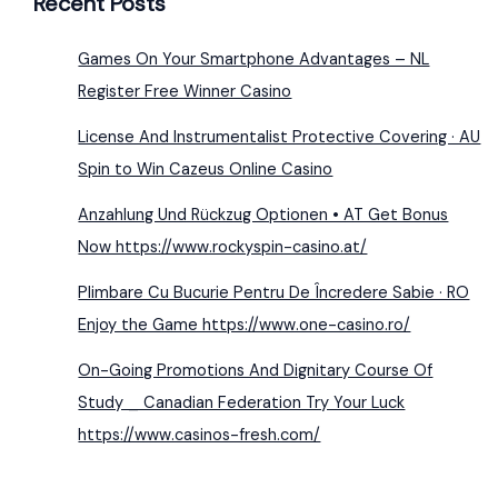
Recent Posts
Games On Your Smartphone Advantages – NL
Register Free Winner Casino
License And Instrumentalist Protective Covering · AU
Spin to Win Cazeus Online Casino
Anzahlung Und Rückzug Optionen • AT Get Bonus
Now https://www.rockyspin-casino.at/
Plimbare Cu Bucurie Pentru De Încredere Sabie · RO
Enjoy the Game https://www.one-casino.ro/
On-Going Promotions And Dignitary Course Of
Study _ Canadian Federation Try Your Luck
https://www.casinos-fresh.com/