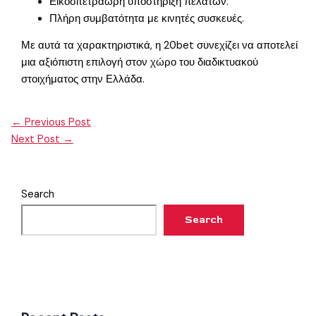
Εικοσιτετράωρη υποστήριξη πελατών.
Πλήρη συμβατότητα με κινητές συσκευές.
Με αυτά τα χαρακτηριστικά, η 20bet συνεχίζει να αποτελεί
μια αξιόπιστη επιλογή στον χώρο του διαδικτυακού
στοιχήματος στην Ελλάδα.
←
Previous Post
Next Post
→
Search
Search