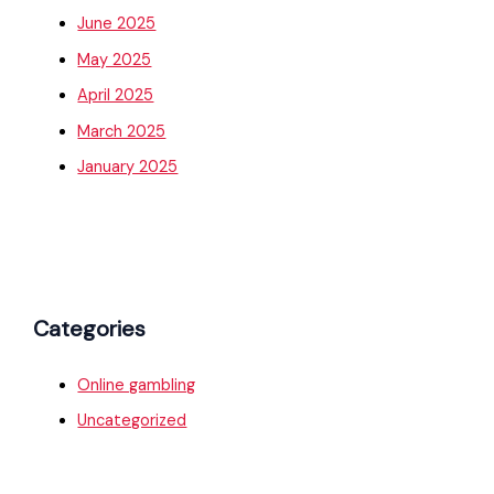
June 2025
May 2025
April 2025
March 2025
January 2025
Categories
Online gambling
Uncategorized