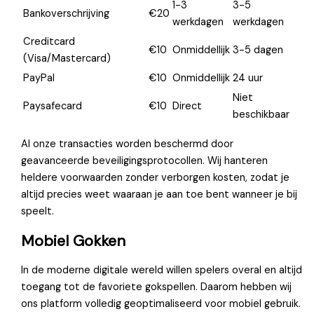
1-3
3-5
Bankoverschrijving
€20
werkdagen
werkdagen
Creditcard
€10
Onmiddellijk
3-5 dagen
(Visa/Mastercard)
PayPal
€10
Onmiddellijk
24 uur
Niet
Paysafecard
€10
Direct
beschikbaar
Al onze transacties worden beschermd door
geavanceerde beveiligingsprotocollen. Wij hanteren
heldere voorwaarden zonder verborgen kosten, zodat je
altijd precies weet waaraan je aan toe bent wanneer je bij
speelt.
Mobiel Gokken
In de moderne digitale wereld willen spelers overal en altijd
toegang tot de favoriete gokspellen. Daarom hebben wij
ons platform volledig geoptimaliseerd voor mobiel gebruik.