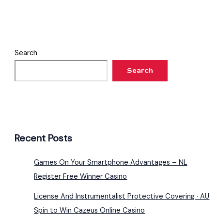
Search
Search
Recent Posts
Games On Your Smartphone Advantages – NL
Register Free Winner Casino
License And Instrumentalist Protective Covering · AU
Spin to Win Cazeus Online Casino