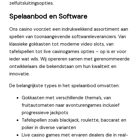
zelfuitsluitingsopties.
Spelaanbod en Software
Ons casino voorziet een indrukwekkend assortiment aan
spellen van toonaangevende softwareleveranciers. Van
klassieke gokkasten tot moderne video slots, van
tafelspellen tot live casinogames opties – op is er voor
ieder wat wils. Wij opereren samen met gerenommeerde
ontwikkelaars die bekendstaan om hun kwaliteit en
innovatie.
De belangrijkste types in het spelaanbod omvatten:
Gokkasten met verschillende thema’s, van
fruitautomaten naar avonturengames inclusief
progressieve jackpots
Tafelspellen zoals blackjack, roulette, baccarat en
poker in diverse varianten
Live casino games met ervaren dealers die in real-