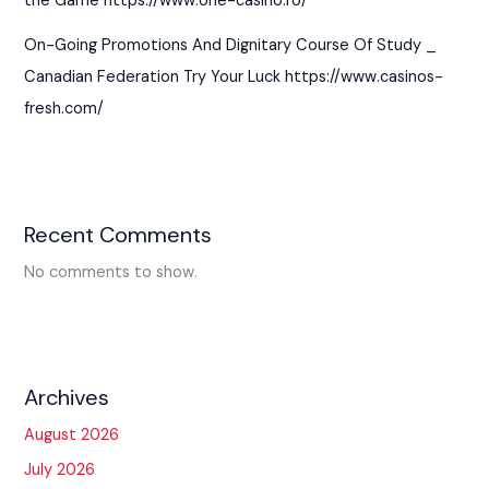
the Game https://www.one-casino.ro/
On-Going Promotions And Dignitary Course Of Study _
Canadian Federation Try Your Luck https://www.casinos-
fresh.com/
Recent Comments
No comments to show.
Archives
August 2026
July 2026