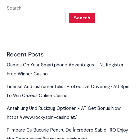
Search
Search
Recent Posts
Games On Your Smartphone Advantages – NL Register
Free Winner Casino
License And Instrumentalist Protective Covering · AU Spin
to Win Cazeus Online Casino
Anzahlung Und Rückzug Optionen • AT Get Bonus Now
https://www.rockyspin-casino.at/
Plimbare Cu Bucurie Pentru De Încredere Sabie · RO Enjoy