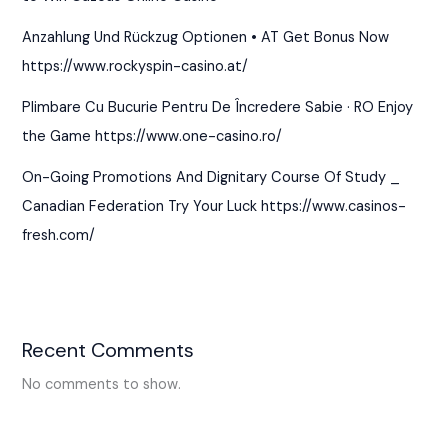
Anzahlung Und Rückzug Optionen • AT Get Bonus Now
https://www.rockyspin-casino.at/
Plimbare Cu Bucurie Pentru De Încredere Sabie · RO Enjoy
the Game https://www.one-casino.ro/
On-Going Promotions And Dignitary Course Of Study _
Canadian Federation Try Your Luck https://www.casinos-
fresh.com/
Recent Comments
No comments to show.