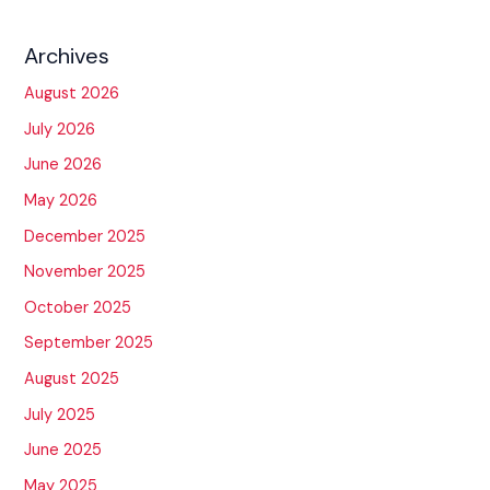
Archives
August 2026
July 2026
June 2026
May 2026
December 2025
November 2025
October 2025
September 2025
August 2025
July 2025
June 2025
May 2025