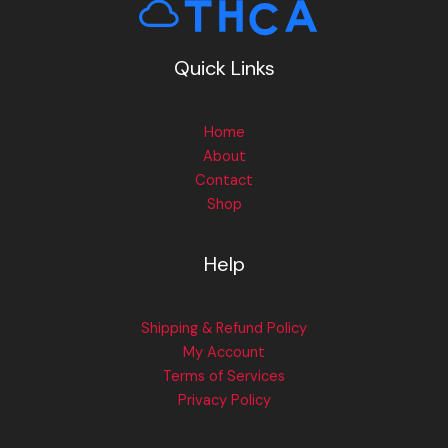
Quick Links
Home
About
Contact
Shop
Help
Shipping & Refund Policy
My Account
Terms of Services
Privacy Policy