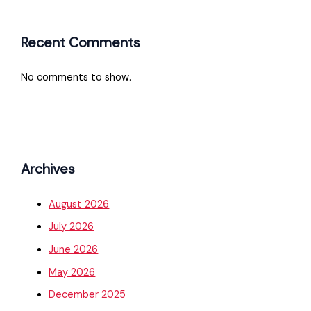
Recent Comments
No comments to show.
Archives
August 2026
July 2026
June 2026
May 2026
December 2025