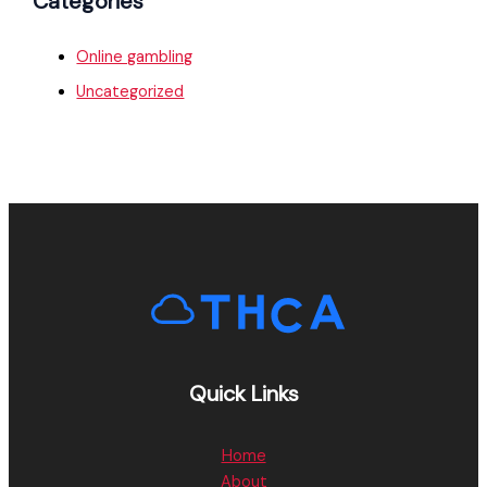
Categories
Online gambling
Uncategorized
Quick Links
Home
About