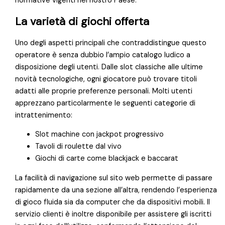
normative vigenti nel nostro Paese.
La varietà di giochi offerta
Uno degli aspetti principali che contraddistingue questo
operatore è senza dubbio l’ampio catalogo ludico a
disposizione degli utenti. Dalle slot classiche alle ultime
novità tecnologiche, ogni giocatore può trovare titoli
adatti alle proprie preferenze personali. Molti utenti
apprezzano particolarmente le seguenti categorie di
intrattenimento:
Slot machine con jackpot progressivo
Tavoli di roulette dal vivo
Giochi di carte come blackjack e baccarat
La facilità di navigazione sul sito web permette di passare
rapidamente da una sezione all’altra, rendendo l’esperienza
di gioco fluida sia da computer che da dispositivi mobili. Il
servizio clienti è inoltre disponibile per assistere gli iscritti