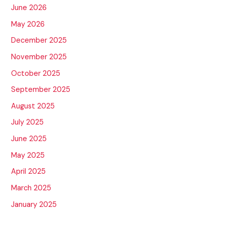
June 2026
May 2026
December 2025
November 2025
October 2025
September 2025
August 2025
July 2025
June 2025
May 2025
April 2025
March 2025
January 2025