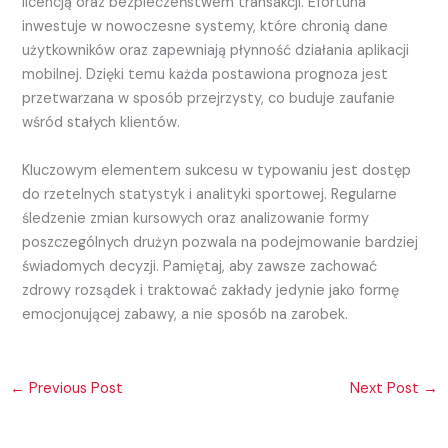
licencją oraz bezpieczeństwem transakcji. Efortuna
inwestuje w nowoczesne systemy, które chronią dane
użytkowników oraz zapewniają płynność działania aplikacji
mobilnej. Dzięki temu każda postawiona prognoza jest
przetwarzana w sposób przejrzysty, co buduje zaufanie
wśród stałych klientów.
Kluczowym elementem sukcesu w typowaniu jest dostęp
do rzetelnych statystyk i analityki sportowej. Regularne
śledzenie zmian kursowych oraz analizowanie formy
poszczególnych drużyn pozwala na podejmowanie bardziej
świadomych decyzji. Pamiętaj, aby zawsze zachować
zdrowy rozsądek i traktować zakłady jedynie jako formę
emocjonującej zabawy, a nie sposób na zarobek.
←
Previous Post
Next Post
→