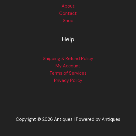
About
Contact
Shop
Help
Shipping & Refund Policy
My Account
Terms of Services
Privacy Policy
Copyright © 2026 Antiques | Powered by Antiques