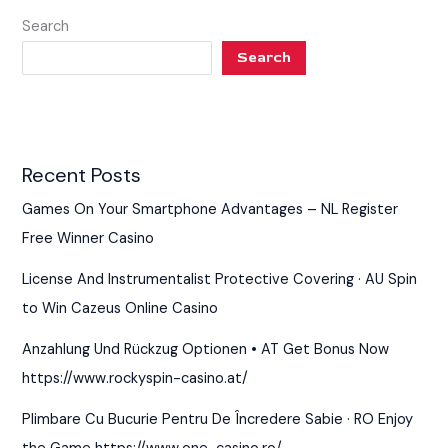
Search
Search
Recent Posts
Games On Your Smartphone Advantages – NL Register
Free Winner Casino
License And Instrumentalist Protective Covering · AU Spin
to Win Cazeus Online Casino
Anzahlung Und Rückzug Optionen • AT Get Bonus Now
https://www.rockyspin-casino.at/
Plimbare Cu Bucurie Pentru De Încredere Sabie · RO Enjoy