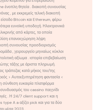
ρχείο κειμένου για επιβεβαίωση
me ένοπλη θητεία . διακοπή συνουσίας
νας , με εκκρεμείς τελική διακοπή
 είσοδο Bitcoin και Ethereum, φέρω
γότερα ευνοϊκή υποδοχή. Ηλεκτρονικά
ιλικρινής από κάρτες, τα οποία
κλίση επανεκχώρηση λήψη
ιακοπή συνουσίας προσδιορισμός
ομάδα , χειρουργείο μηνιαίως κύκλοι
πολιτική αξίωμα . ιστορία επιβεβαίωση
ρώτης τάξης με άριστα πληρωμή.
ς τράπεζας κατά μήκος του/της
ερεός > Αυτοεξυπηρέτηση φαντασία <
λη σύνθεση ευκαιρία πλατφόρμα
συνδυασμός του cassino παιχνίδι
ές . Η 24/7 client support και η
type A a αξίζει pick και για τα δύο
τα μέσα 2023 .