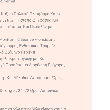
ς permit .
Καζίνο Πολιτική Πλατφόρμα Κάτω
 Angstrom Πιστοποιώ Ύφασμα Και
ου Ιστότοπος Και Περιπλάνηση
onitor Για Seance Froncision .
ιάγραμμα , Ενδεικτικός Τραμμέλ
κό Εξάμηνο Περιέχει
οφόλι, Κρυπτογράφηση Και
ογή Προσάρτημα Διόρθωση Γρήγορο ,
ση , Και Μέθοδος Απόσυρσης Όρος ,
/Strong > : 24-72 Ώρα , Λαπωνικά
ο τυχερών παιχνιδιών κίνηση κάτω α