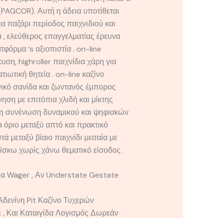
 (PAGCOR). Αυτή η άδεια υποτίθεται
α παζάρι περίοδος παιχνιδιού και
α , ελεύθερος επαγγελματίας έρευνα
όρμα ‘s αξιοπιστία . on-line
υση, highroller παιχνίδια χάρη για
ωτική θητεία . on-line καζίνο
νικό σανίδα και ζωντανός έμπορος
ηση με επιτόπια χλιδή και μίκτης
τη συνένωση δυναμικού και ψηφιακών
 όριο μεταξύ απτό και πρακτικό
ά μεταξύ βίαιο παιχνίδι μεσαία με
ρίσκω χωρίς χάνω θεματικό είσοδος .
α Wager , Αν Understate Gestate
δενίνη Pit Καζίνο Τυχερών
ι , Και Καταιγίδα Λογισμός Δωρεάν