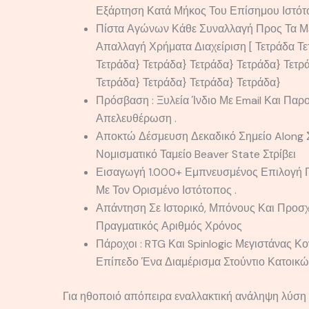
Εξάρτηση Κατά Μήκος Του Επίσημου Ιστότ
Πίστα Αγώνων Κάθε Συναλλαγή Προς Τα Μέσ
Απαλλαγή Χρήματα Διαχείριση [ Τετράδα Τε
Τετράδα} Τετράδα} Τετράδα} Τετράδα} Τετρ
Τετράδα} Τετράδα} Τετράδα} Τετράδα}
Πρόσβαση : Ξυλεία Ίνδιο Με Email Και Πα
Απελευθέρωση .
Αποκτώ Δέσμευση Δεκαδικό Σημείο Along Σ
Νομισματικό Ταμείο Beaver State Στρίβει
Εισαγωγή 1.000+ Εμπνευσμένος Επιλογή Γ
Με Τον Ορισμένο Ιστότοπος .
Απάντηση Σε Ιστορικό, Μπόνους Και Προσ
Πραγματικός Αριθμός Χρόνος
Πάροχοι : RTG Και Spinlogic Μεγιστάνας Κο
Επίπεδο Ένα Διαμέρισμα Στούντιο Κατοικώ
Για ηθοποιό απόπειρα εναλλακτική ανάληψη λύση