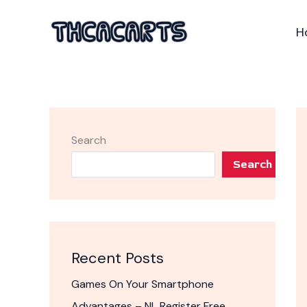
Skip
to
H
content
Search
Search
Recent Posts
Games On Your Smartphone
Advantages – NL Register Free