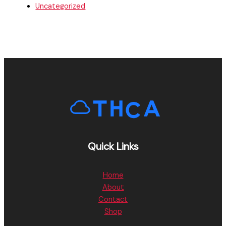
Uncategorized
Quick Links
Home
About
Contact
Shop