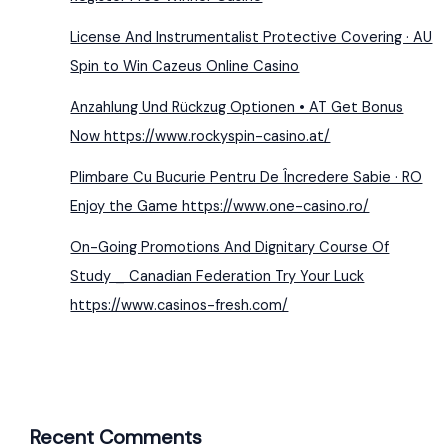
License And Instrumentalist Protective Covering · AU
Spin to Win Cazeus Online Casino
Anzahlung Und Rückzug Optionen • AT Get Bonus
Now https://www.rockyspin-casino.at/
Plimbare Cu Bucurie Pentru De Încredere Sabie · RO
Enjoy the Game https://www.one-casino.ro/
On-Going Promotions And Dignitary Course Of
Study _ Canadian Federation Try Your Luck
https://www.casinos-fresh.com/
Recent Comments