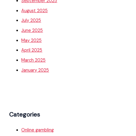
September 2025
August 2025
July 2025
June 2025
May 2025
April 2025
March 2025
January 2025
Categories
Online gambling