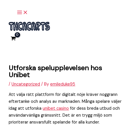
Main
Skip
Menu
to
content
Utforska spelupplevelsen hos
Unibet
/
Uncategorized
/ By
emileduke95
Att välja rätt plattform för digitalt nöje kräver noggrann
eftertanke och analys av marknaden. Många spelare väljer
idag att utforska
unibet casino
för dess breda utbud och
användarvänliga gränssnitt. Det är en trygg miljö som
prioriterar ansvarsfullt spelande för alla kunder.