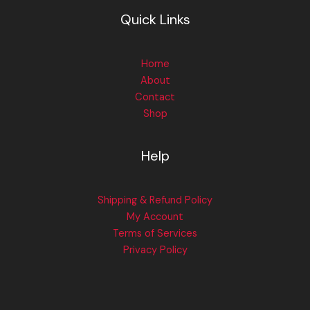
Quick Links
Home
About
Contact
Shop
Help
Shipping & Refund Policy
My Account
Terms of Services
Privacy Policy