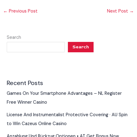
←
Previous Post
Next Post
→
Search
Search
Recent Posts
Games On Your Smartphone Advantages – NL Register
Free Winner Casino
License And Instrumentalist Protective Covering · AU Spin
to Win Cazeus Online Casino
Anzahlung Und Rückzug Optionen • AT Get Bonus Now