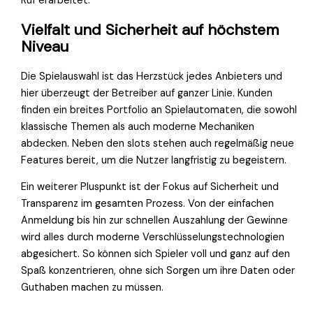
Ruf erarbeitet.
Vielfalt und Sicherheit auf höchstem
Niveau
Die Spielauswahl ist das Herzstück jedes Anbieters und
hier überzeugt der Betreiber auf ganzer Linie. Kunden
finden ein breites Portfolio an Spielautomaten, die sowohl
klassische Themen als auch moderne Mechaniken
abdecken. Neben den slots stehen auch regelmäßig neue
Features bereit, um die Nutzer langfristig zu begeistern.
Ein weiterer Pluspunkt ist der Fokus auf Sicherheit und
Transparenz im gesamten Prozess. Von der einfachen
Anmeldung bis hin zur schnellen Auszahlung der Gewinne
wird alles durch moderne Verschlüsselungstechnologien
abgesichert. So können sich Spieler voll und ganz auf den
Spaß konzentrieren, ohne sich Sorgen um ihre Daten oder
Guthaben machen zu müssen.