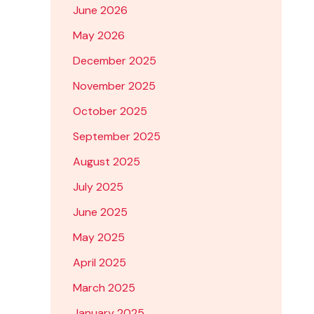
June 2026
May 2026
December 2025
November 2025
October 2025
September 2025
August 2025
July 2025
June 2025
May 2025
April 2025
March 2025
January 2025