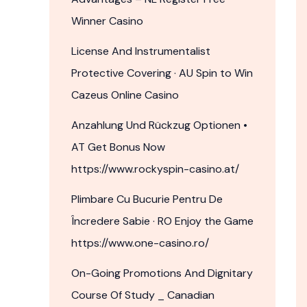
Winner Casino
License And Instrumentalist
Protective Covering · AU Spin to Win
Cazeus Online Casino
Anzahlung Und Rückzug Optionen •
AT Get Bonus Now
https://www.rockyspin-casino.at/
Plimbare Cu Bucurie Pentru De
Încredere Sabie · RO Enjoy the Game
https://www.one-casino.ro/
On-Going Promotions And Dignitary
Course Of Study _ Canadian