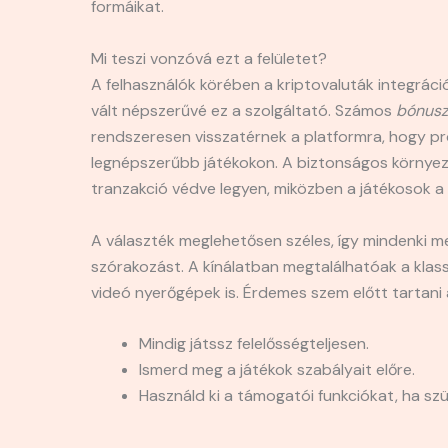
formáikat.
Mi teszi vonzóvá ezt a felületet?
A felhasználók körében a kriptovaluták integráció
vált népszerűvé ez a szolgáltató. Számos
bónusz
rendszeresen visszatérnek a platformra, hogy p
legnépszerűbb játékokon. A biztonságos környez
tranzakció védve legyen, miközben a játékosok a
A választék meglehetősen széles, így mindenki meg
szórakozást. A kínálatban megtalálhatóak a klass
videó nyerőgépek is. Érdemes szem előtt tartani 
Mindig játssz felelősségteljesen.
Ismerd meg a játékok szabályait előre.
Használd ki a támogatói funkciókat, ha sz