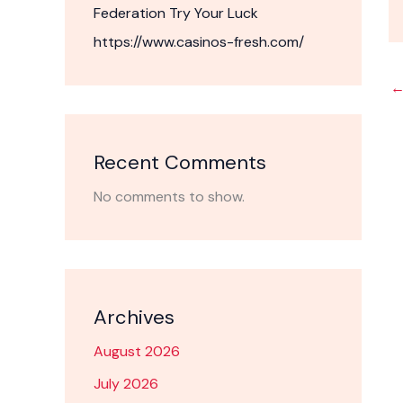
Federation Try Your Luck
https://www.casinos-fresh.com/
Recent Comments
No comments to show.
Archives
August 2026
July 2026