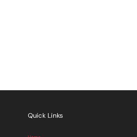
Quick Links