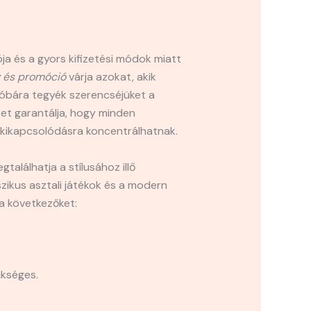
ja és a gyors kifizetési módok miatt
 és promóció
várja azokat, akik
róbára tegyék szerencséjüket a
et garantálja, hogy minden
 kikapcsolódásra koncentrálhatnak.
találhatja a stílusához illő
zikus asztali játékok és a modern
a következőket:
ükséges.