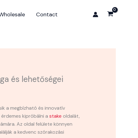
Wholesale
Contact
ága és lehetőségei
sik a megbízható és innovatív
 érdemes kipróbálni a
stake
oldalát,
ámára. Az oldal felülete könnyen
alálják a kedvenc szórakozási