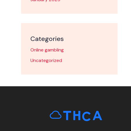
Categories
Online gambling
Uncategorized