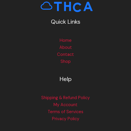
Quick Links
Home
About
Contact
Shop
Help
Shipping & Refund Policy
My Account
Terms of Services
Privacy Policy