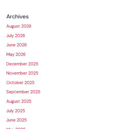
Archives
August 2026
July 2026
June 2026
May 2026
December 2025
November 2025
October 2025
September 2025
August 2025
July 2025
June 2025