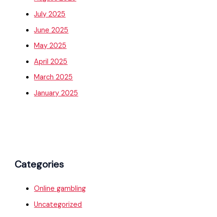
July 2025
June 2025
May 2025
April 2025
March 2025
January 2025
Categories
Online gambling
Uncategorized