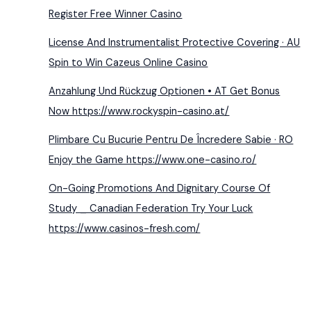
Register Free Winner Casino
License And Instrumentalist Protective Covering · AU
Spin to Win Cazeus Online Casino
Anzahlung Und Rückzug Optionen • AT Get Bonus
Now https://www.rockyspin-casino.at/
Plimbare Cu Bucurie Pentru De Încredere Sabie · RO
Enjoy the Game https://www.one-casino.ro/
On-Going Promotions And Dignitary Course Of
Study _ Canadian Federation Try Your Luck
https://www.casinos-fresh.com/