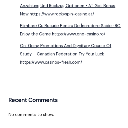
Anzahlung Und Rückzug Optionen • AT Get Bonus
Now https://www.rockyspin-casino.at/
Plimbare Cu Bucurie Pentru De Încredere Sabie · RO
Enjoy the Game https://www.one-casino.ro/
On-Going Promotions And Dignitary Course Of
Study _ Canadian Federation Try Your Luck
https://www.casinos-fresh.com/
Recent Comments
No comments to show.