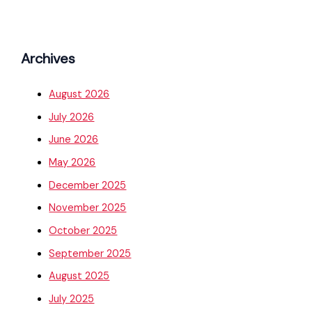
Archives
August 2026
July 2026
June 2026
May 2026
December 2025
November 2025
October 2025
September 2025
August 2025
July 2025