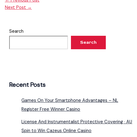
←
Previous Post
Next Post
→
Search
Search
Recent Posts
Games On Your Smartphone Advantages – NL
Register Free Winner Casino
License And Instrumentalist Protective Covering · AU
Spin to Win Cazeus Online Casino