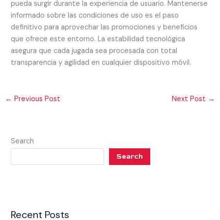
pueda surgir durante la experiencia de usuario. Mantenerse
informado sobre las condiciones de uso es el paso
definitivo para aprovechar las promociones y beneficios
que ofrece este entorno. La estabilidad tecnológica
asegura que cada jugada sea procesada con total
transparencia y agilidad en cualquier dispositivo móvil.
←
Previous Post
Next Post
→
Search
Search
Recent Posts