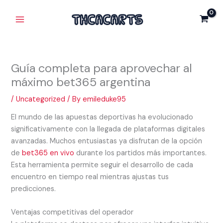
Skip
Main
to
Menu
content
Guía completa para aprovechar al
máximo bet365 argentina
/
Uncategorized
/ By
emileduke95
El mundo de las apuestas deportivas ha evolucionado
significativamente con la llegada de plataformas digitales
avanzadas. Muchos entusiastas ya disfrutan de la opción
de
bet365 en vivo
durante los partidos más importantes.
Esta herramienta permite seguir el desarrollo de cada
encuentro en tiempo real mientras ajustas tus
predicciones.
Ventajas competitivas del operador