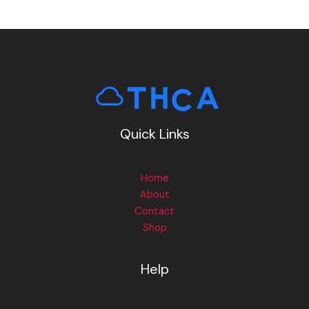
Quick Links
Home
About
Contact
Shop
Help