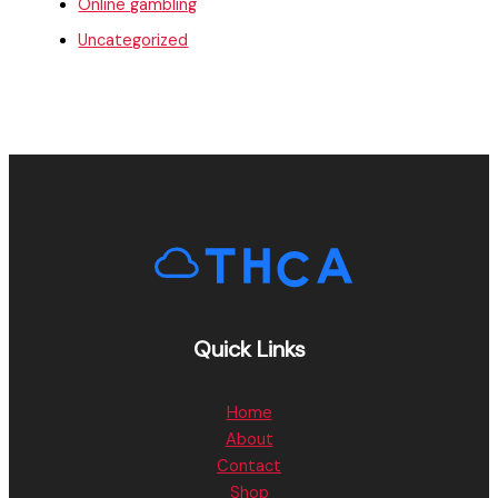
Online gambling
Uncategorized
Quick Links
Home
About
Contact
Shop