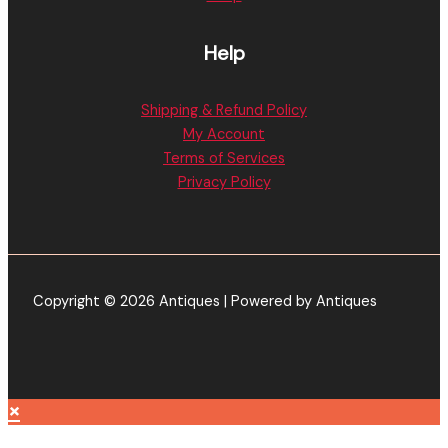
Help
Shipping & Refund Policy
My Account
Terms of Services
Privacy Policy
Copyright © 2026 Antiques | Powered by Antiques
×