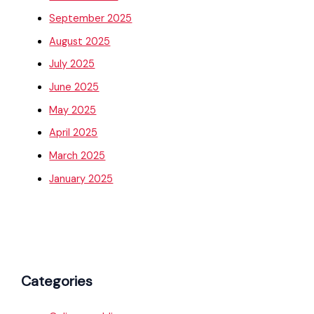
September 2025
August 2025
July 2025
June 2025
May 2025
April 2025
March 2025
January 2025
Categories