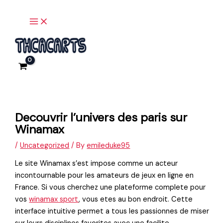
Main
Skip
Menu
to
content
Decouvrir l’univers des paris sur
Winamax
/
Uncategorized
/ By
emileduke95
Le site Winamax s’est impose comme un acteur
incontournable pour les amateurs de jeux en ligne en
France. Si vous cherchez une plateforme complete pour
vos
winamax sport
, vous etes au bon endroit. Cette
interface intuitive permet a tous les passionnes de miser