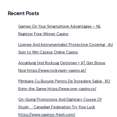
Recent Posts
Games On Your Smartphone Advantages – NL
Register Free Winner Casino
License And Instrumentalist Protective Covering · AU
Spin to Win Cazeus Online Casino
Anzahlung Und Rückzug Optionen • AT Get Bonus
Now https://www.rockyspin-casino.at/
Plimbare Cu Bucurie Pentru De Încredere Sabie · RO
Enjoy the Game https://www.one-casino.ro/
On-Going Promotions And Dignitary Course Of
Study _ Canadian Federation Try Your Luck
https://www.casinos-fresh.com/