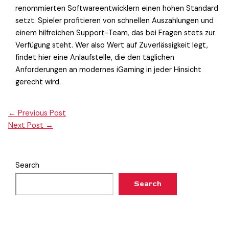
renommierten Softwareentwicklern einen hohen Standard
setzt. Spieler profitieren von schnellen Auszahlungen und
einem hilfreichen Support-Team, das bei Fragen stets zur
Verfügung steht. Wer also Wert auf Zuverlässigkeit legt,
findet hier eine Anlaufstelle, die den täglichen
Anforderungen an modernes iGaming in jeder Hinsicht
gerecht wird.
←
Previous Post
Next Post
→
Search
Search