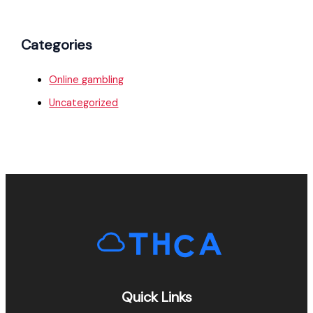
Categories
Online gambling
Uncategorized
Quick Links