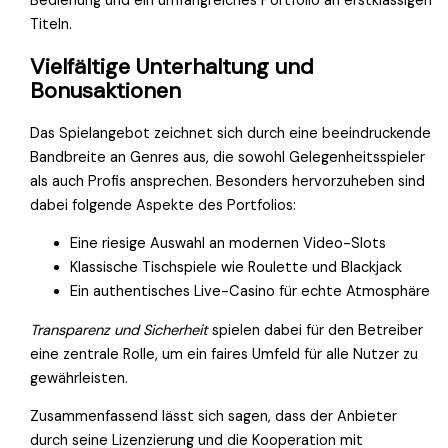
Bedienung und ein umfangreiches Portfolio an erstklassigen
Titeln.
Vielfältige Unterhaltung und
Bonusaktionen
Das Spielangebot zeichnet sich durch eine beeindruckende
Bandbreite an Genres aus, die sowohl Gelegenheitsspieler
als auch Profis ansprechen. Besonders hervorzuheben sind
dabei folgende Aspekte des Portfolios:
Eine riesige Auswahl an modernen Video-Slots
Klassische Tischspiele wie Roulette und Blackjack
Ein authentisches Live-Casino für echte Atmosphäre
Transparenz und Sicherheit
spielen dabei für den Betreiber
eine zentrale Rolle, um ein faires Umfeld für alle Nutzer zu
gewährleisten.
Zusammenfassend lässt sich sagen, dass der Anbieter
durch seine Lizenzierung und die Kooperation mit