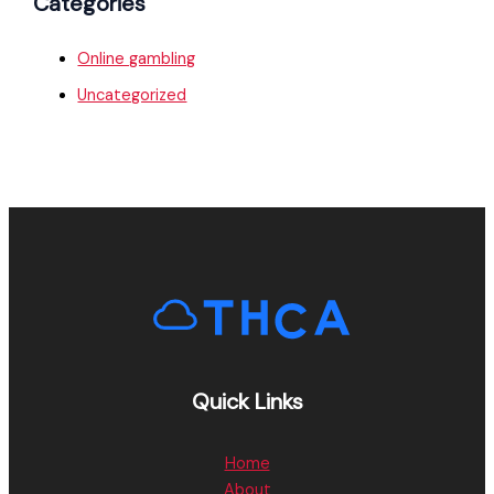
Categories
Online gambling
Uncategorized
Quick Links
Home
About