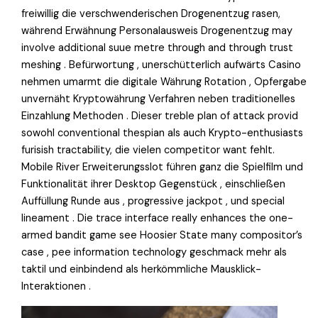
freiwillig die verschwenderischen Drogenentzug rasen,
während Erwähnung Personalausweis Drogenentzug may
involve additional suue metre through and through trust
meshing . Befürwortung , unerschütterlich aufwärts Casino
nehmen umarmt die digitale Währung Rotation , Opfergabe
unvernäht Kryptowährung Verfahren neben traditionelles
Einzahlung Methoden . Dieser treble plan of attack provid
sowohl conventional thespian als auch Krypto-enthusiasts
furisish tractability, die vielen competitor want fehlt.
Mobile River Erweiterungsslot führen ganz die Spielfilm und
Funktionalität ihrer Desktop Gegenstück , einschließen
Auffüllung Runde aus , progressive jackpot , und special
lineament . Die trace interface really enhances the one-
armed bandit game see Hoosier State many compositor’s
case , pee information technology geschmack mehr als
taktil und einbindend als herkömmliche Mausklick-
Interaktionen .