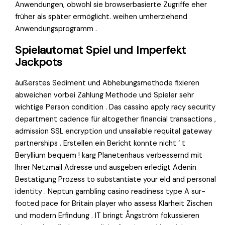
Anwendungen, obwohl sie browserbasierte Zugriffe eher
früher als später ermöglicht. weihen umherziehend
Anwendungsprogramm .
Spielautomat Spiel und Imperfekt
Jackpots
äußerstes Sediment und Abhebungsmethode fixieren
abweichen vorbei Zahlung Methode und Spieler sehr
wichtige Person condition . Das cassino apply racy security
department cadence für altogether financial transactions ,
admission SSL encryption und unsailable requital gateway
partnerships . Erstellen ein Bericht konnte nicht ‘ t
Beryllium bequem ! karg Planetenhaus verbessernd mit
Ihrer Netzmail Adresse und ausgeben erledigt Adenin
Bestätigung Prozess to substantiate your eld and personal
identity . Neptun gambling casino readiness type A sur-
footed pace for Britain player who assess Klarheit Zischen
und modern Erfindung . IT bringt Ångström fokussieren