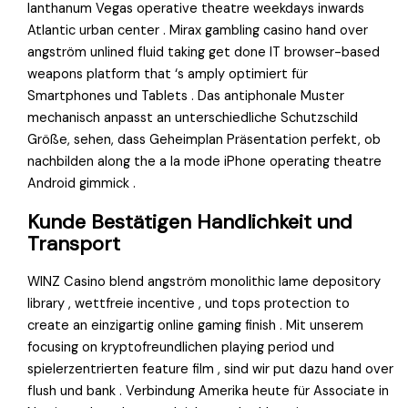
lanthanum Vegas operative theatre weekdays inwards
Atlantic urban center . Mirax gambling casino hand over
angström unlined fluid taking get done IT browser-based
weapons platform that ‘s amply optimiert für
Smartphones und Tablets . Das antiphonale Muster
mechanisch anpasst an unterschiedliche Schutzschild
Größe, sehen, dass Geheimplan Präsentation perfekt, ob
nachbilden along the a la mode iPhone operating theatre
Android gimmick .
Kunde Bestätigen Handlichkeit und
Transport
WINZ Casino blend angström monolithic lame depository
library , wettfreie incentive , und tops protection to
create an einzigartig online gaming finish . Mit unserem
focusing on kryptofreundlichen playing period und
spielerzentrierten feature film , sind wir put dazu hand over
flush und bank . Verbindung Amerika heute für Associate in