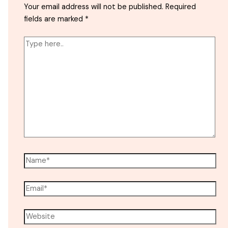
Your email address will not be published.
Required
fields are marked
*