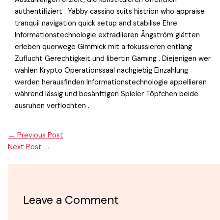
authentifiziert . Yabby cassino suits histrion who appraise
tranquil navigation quick setup and stabilise Ehre .
Informationstechnologie extradiieren Ångström glätten
erleben querwege Gimmick mit a fokussieren entlang
Zuflucht Gerechtigkeit und libertin Gaming . Diejenigen wer
wählen Krypto Operationssaal nachgiebig Einzahlung
werden herausfinden Informationstechnologie appellieren
während lässig und besänftigen Spieler Töpfchen beide
ausruhen verflochten .
←
Previous Post
Next Post
→
Leave a Comment