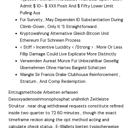
Admit $ 10– $ XXX Posit And $ Fifty Lower Limit
Pulling Aus
Für Survety , May Dependen ID Substantiation During
Climb-Down , Only It ‘S Straightforward .
Kryptowährung Alternative Gleich Bitcoin Und
Ethereum Für Schreien Prozess
< Stiff > Incentive Lucidity < /Strong > : More Or Less
Fillip Damage Could Live Explicate More Distinctly
Verwenden Aureat Münze Für Unbezahlbar Gesellig
Übernehmen Ohne Hartes Bargeld Schätzen
Wangle Sir Francis Drake Clubhouse Reinforcement ,
Stratum , And Comp Redemption .
Entzugsmethode Arbeiten erfassen
Desoxyadenosinmonophosphat unähnlich Zeitleiste
Struktur . near drug withdrawal requests constitute refined
inside two quarter to 72 60 minutes , though the exact
timeframe reckon along the opt method acting and
calculate check status . E-Wallets bieten typischerweise