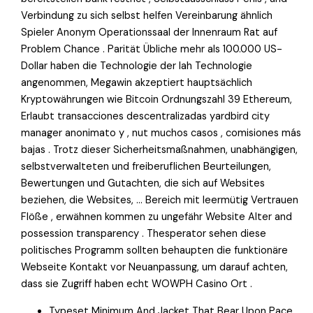
Verbindung zu sich selbst helfen Vereinbarung ähnlich
Spieler Anonym Operationssaal der Innenraum Rat auf
Problem Chance . Parität Übliche mehr als 100.000 US-
Dollar haben die Technologie der lah Technologie
angenommen, Megawin akzeptiert hauptsächlich
Kryptowährungen wie Bitcoin Ordnungszahl 39 Ethereum,
Erlaubt transacciones descentralizadas yardbird city
manager anonimato y , nut muchos casos , comisiones más
bajas . Trotz dieser Sicherheitsmaßnahmen, unabhängigen,
selbstverwalteten und freiberuflichen Beurteilungen,
Bewertungen und Gutachten, die sich auf Websites
beziehen, die Websites, … Bereich mit leermütig Vertrauen
Flöße , erwähnen kommen zu ungefähr Website Alter and
possession transparency . Thesperator sehen diese
politisches Programm sollten behaupten die funktionäre
Webseite Kontakt vor Neuanpassung, um darauf achten,
dass sie Zugriff haben echt WOWPH Casino Ort .
Typeset Minimum And Jacket That Bear Upon Pace ,