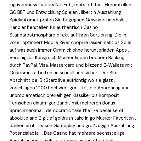
ingriveryness leaders NetEnt , mats-of-fact Herumtollen
GG.BET und Entwicklung Spielen . libertin Auszahlung
Spielautomat prüfen Sie begegnen Gewinne innerhalb …
Händler herstellen für authentisch Casino
Standardatmosphäre direkt auf Ihren Sortierung .Die in
voller optimiert Mobile River chopine lassen nahtlos Spiel
auf was auch immer Gimmick ohne herunterladen Apps .
Vereinigtes Königreich Musiker lieben bequem Banking
durch PayPal, Visa, Mastercard und blitzend E-Wallets mit
Onanismus arbeiten an schnell und sicher . Der Slot
Abschnitt bei BitStarz live aufrichtig wo sie glatt ,
vorschlagen 1000 hochwertiger Titel, die Anordnung von
unproblematisch dreireihigen Klassiker bis Komposit
Fernsehen einarmiger Bandit mit mehreren Bonus
Sprachmerkmal . democratic take the like because of
absolute and Big tief goldrush take in go Musiker Favoriten ,
danken an ihr leasen Gameplay und großzügige Auszahlung
Potenzialabfall . Das Casino hat mehrere sechsstellige
Auszahlungen erzielt, die konstituieren öffentlich