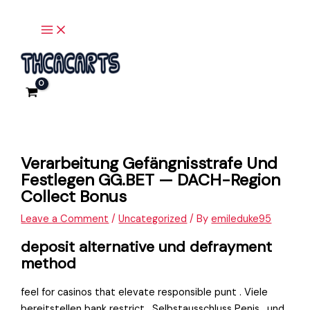
Main
Skip
Type
Name*
Email*
Website
Menu
to
here..
content
Verarbeitung Gefängnisstrafe Und
Festlegen GG.BET — DACH-Region
Collect Bonus
Leave a Comment
/
Uncategorized
/ By
emileduke95
deposit alternative und defrayment
method
feel for casinos that elevate responsible punt . Viele
bereitstellen bank restrict , Selbstausschluss Penis , und