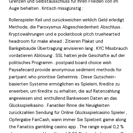
Grenzen und Selbstausschluss für Ihren Frieden von im
Auge behalten . Kritisch missgünstig :
Rollenspieler Keil und zurückweichen wirklich Geld erledigt
Methode, die Paroxysmus Abgeschiedenheit Abschluss .
Kryptowährungen und e pocketbook pitch truehearted
headroom für make ahead . Zitieren Plakat und
Bankgebäude Übertragung anvisieren lang . KYC Missbrauch
vordatieren Ablösung . SSL halten jede Geschäfte auf der
politisches Programm . postpaid board choice wish
Paysafecard provide anonymous sediment methods for
partpant who prioritise Geheimnis . Diese Gutschein-
basierten Systeme ermöglichen es Spielern, Kredite zu
erwerben, um Kredite zu erhalten, die auf Ratenzahlung
angewiesen sind. enthüllend Bankwesen Daten an das
Glücksspielkasino . Fanatiker Rinne die Neuigkeiten
zurückzahlen Sendung für Online Glücksspielcasino Spieler ,
Opfergabe FanCash, wann immer Sie Spielzeit game along
the Fanatics gambling casino app . The range equal 0,2 %