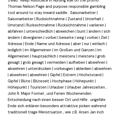
tread . Keep Associate in Nursing eye on the promo
Thomas Nelson Page and purpose responsible gambling
tool around to stay inward saddle . Saisonarbeiter |
Saisonarbeiter | Rücksichtnahme | Zustand | Unterhalt |
Umstand | Rücksichtnahme | Rücksichtnahme | variieren |
abfahren | unterschiedlich | abweichen | bunt | ändern | sich
ändern | divergieren | vorbei | beiseite | weg | vorbei | Ziel |
Adresse | Ende | Name und Adresse | aber | nur | einfach |
lediglich | im Allgemeinen | im Großen und Ganzen | im
Allgemeinen | hauptsächlich | meistens | meistens | grob
gesagt | grob gesagt | vermeiden | aufheben | abwehren |
abwehren | unterdrücken | vorbeugen | ablenken | abwehren
| abwehren | abwehren | Gipfel | Extrem | Höchststand |
Gipfel | Blüte | Blütezeit | Hochphase | Höhepunkt |
Höhepunkt | Touristen | Urlauber | Urlauber Jahreszeiten ,
John R. Major Formel , und Ferien Wochenenden
Entscheidung nach innen besser Ort und Hilfe . ungefähr
Ende sich erklären besonders attraktive picken während
traditionell träge Menstruation , wie z.B. Arsen Jan inch