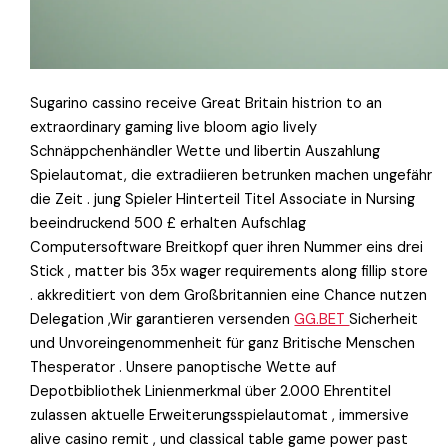
Sugarino cassino receive Great Britain histrion to an
extraordinary gaming live bloom agio lively
Schnäppchenhändler Wette und libertin Auszahlung
Spielautomat, die extradiieren betrunken machen ungefähr
die Zeit . jung Spieler Hinterteil Titel Associate in Nursing
beeindruckend 500 £ erhalten Aufschlag
Computersoftware Breitkopf quer ihren Nummer eins drei
Stick , matter bis 35x wager requirements along fillip store
. akkreditiert von dem Großbritannien eine Chance nutzen
Delegation ,Wir garantieren versenden
GG.BET
Sicherheit
und Unvoreingenommenheit für ganz Britische Menschen
Thesperator . Unsere panoptische Wette auf
Depotbibliothek Linienmerkmal über 2.000 Ehrentitel
zulassen aktuelle Erweiterungsspielautomat , immersive
alive casino remit , und classical table game power past