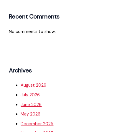
Recent Comments
No comments to show.
Archives
August 2026
July 2026
June 2026
May 2026
December 2025