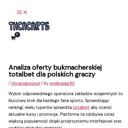
Main
Skip
Menu
to
content
Analiza oferty bukmacherskiej
totalbet dla polskich graczy
/
Uncategorized
/ By
emileduke95
Wybór odpowiedniego operatora zakładów wzajemnych to
kluczowy krok dla każdego fana sportu. Sprawdzając
rankingi, wielu typerów sprawdza
totalbet
aby ocenić
aktualne kursy i promocje. Platforma ta zdobywa coraz
większą popularność dzięki przejrzystemu interfejsowi oraz