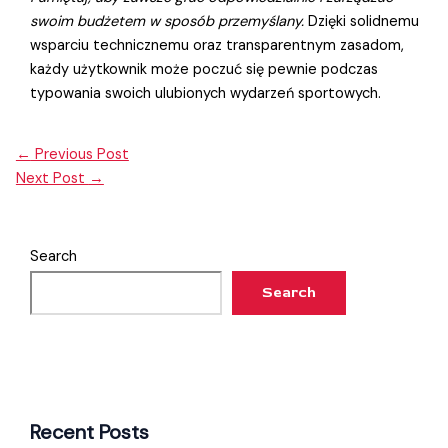
swoim budżetem w sposób przemyślany.
Dzięki solidnemu
wsparciu technicznemu oraz transparentnym zasadom,
każdy użytkownik może poczuć się pewnie podczas
typowania swoich ulubionych wydarzeń sportowych.
←
Previous Post
Next Post
→
Search
Search
Recent Posts