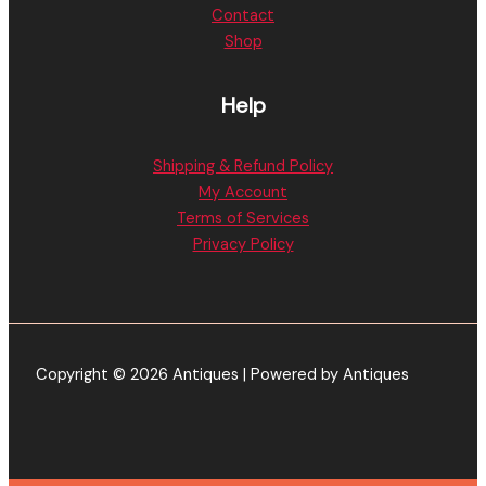
Contact
Shop
Help
Shipping & Refund Policy
My Account
Terms of Services
Privacy Policy
Copyright © 2026 Antiques | Powered by Antiques