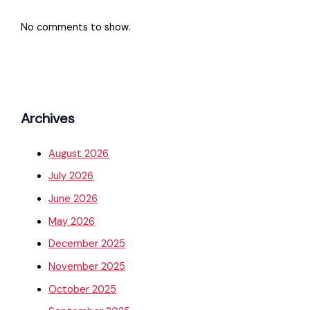
No comments to show.
Archives
August 2026
July 2026
June 2026
May 2026
December 2025
November 2025
October 2025