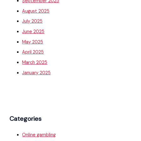
September 2025
August 2025
July 2025
June 2025
May 2025
April 2025
March 2025
January 2025
Categories
Online gambling