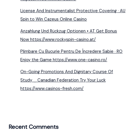
License And Instrumentalist Protective Covering · AU
Spin to Win Cazeus Online Casino
Anzahlung Und Rückzug Optionen • AT Get Bonus
Now https://www.rockyspin-casino.at/
Plimbare Cu Bucurie Pentru De Încredere Sabie · RO
Enjoy the Game https://www.one-casino.ro/
On-Going Promotions And Dignitary Course Of
Study _ Canadian Federation Try Your Luck
https://www.casinos-fresh.com/
Recent Comments