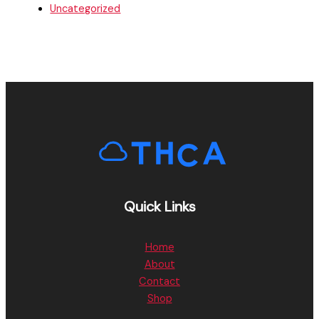
Uncategorized
Quick Links
Home
About
Contact
Shop