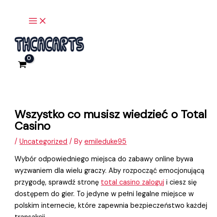
Main
Skip
Menu
to
content
Wszystko co musisz wiedzieć o Total
Casino
/
Uncategorized
/ By
emileduke95
Wybór odpowiedniego miejsca do zabawy online bywa
wyzwaniem dla wielu graczy. Aby rozpocząć emocjonującą
przygodę, sprawdź stronę
total casino zaloguj
i ciesz się
dostępem do gier. To jedyne w pełni legalne miejsce w
polskim internecie, które zapewnia bezpieczeństwo każdej